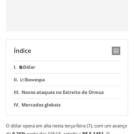
Índice
💲Dólar
📈Ibovespa
Novos ataques no Estreito de Ormuz
Mercados globais
O dólar opera em alta nesta terça-feira (7), com um avanço
de
0,26%
perto das 10h15, cotado a
R$ 5,1451
. O