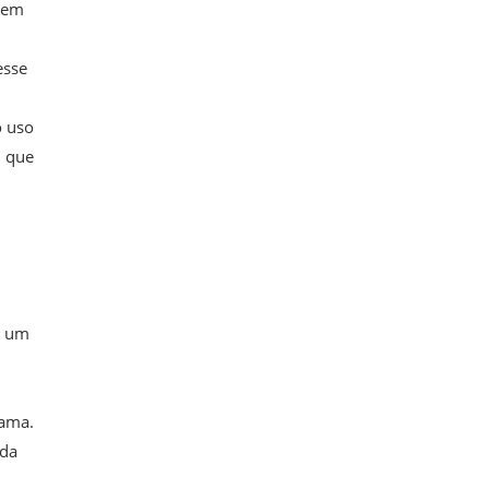
o em
esse
o uso
m que
o um
mama.
 da