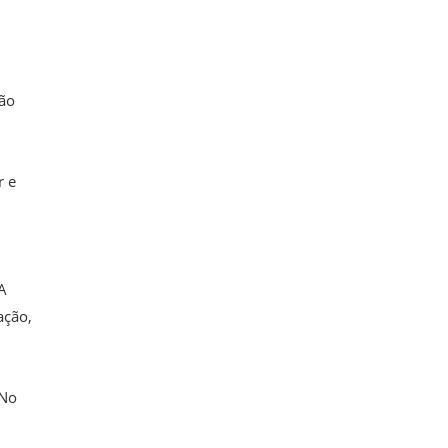
são
r e
A
ação,
 No