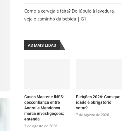
Como a cerveja é feita? Do lúpulo à levedura,
veja o caminho da bebida | G1
AS MAIS LIDAS
Casos Master e INSS:
Eleições 2026: Com que
desconfiança entre
idade é obrigatório
Andrei e Mendonça
votar?
marca investigações;
7 de agosto de 2026
entenda
7 de agosto de 2026