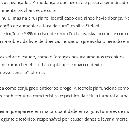
ivos avançados. A mudança é que agora ele passa a ser indicad
aumentar as chances de cura.
inuiu, mas na cirurgia foi identificado que ainda havia doença. N
ção de aumentar a taxa de cura”, explica Stefani.
redução de 53% no risco de recorrência invasiva ou morte com 
a sobrevida livre de doença, indicador que avalia o período e
as sobre o estudo, como diferenças nos tratamentos recebidos
onstraram benefício da terapia nesse novo contexto.
esse cenário”, afirma.
da como conjugado anticorpo-droga. A tecnologia funciona com
reconhecer uma característica específica da célula tumoral a uma
roteína que aparece em maior quantidade em alguns tumores de 
 agente citotóxico, responsável por causar danos e levar à morte