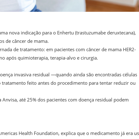
u uma nova indicação para o Enhertu (trastuzumabe deruxtecana),
ipos de câncer de mama.
ornada de tratamento: em pacientes com câncer de mama HER2-
 após quimioterapia, terapia-alvo e cirurgia.
oença invasiva residual —quando ainda são encontradas células
do tratamento feito antes do procedimento para tentar reduzir ou
a Anvisa, até 25% dos pacientes com doença residual podem
 Americas Health Foundation, explica que o medicamento já era u