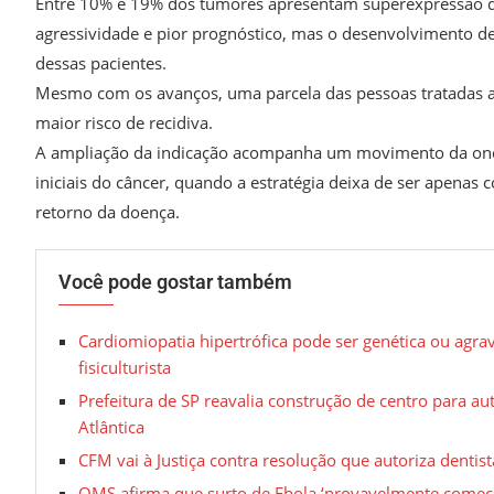
Entre 10% e 19% dos tumores apresentam superexpressão do
agressividade e pior prognóstico, mas o desenvolvimento de
dessas pacientes.
Mesmo com os avanços, uma parcela das pessoas tratadas a
maior risco de recidiva.
A ampliação da indicação acompanha um movimento da oncolo
iniciais do câncer, quando a estratégia deixa de ser apenas
retorno da doença.
Você pode gostar também
Cardiomiopatia hipertrófica pode ser genética ou agr
fisiculturista
Prefeitura de SP reavalia construção de centro para au
Atlântica
CFM vai à Justiça contra resolução que autoriza dentist
OMS afirma que surto de Ebola ‘provavelmente começ