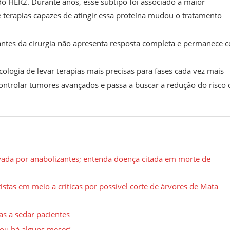
 HER2. Durante anos, esse subtipo foi associado a maior
 terapias capazes de atingir essa proteína mudou o tratamento
ntes da cirurgia não apresenta resposta completa e permanece 
gia de levar terapias mais precisas para fases cada vez mais
 controlar tumores avançados e passa a buscar a redução do risco 
avada por anabolizantes; entenda doença citada em morte de
tistas em meio a críticas por possível corte de árvores de Mata
as a sedar pacientes
ou há alguns meses’