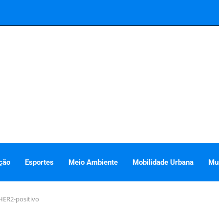
ção
Esportes
Meio Ambiente
Mobilidade Urbana
Mu
HER2-positivo