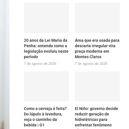
20 anos da Lei Maria da
Área que era usada para
Penha: entenda como a
descarte irregular vira
legislação evoluiu neste
praça moderna em
período
Montes Claros
7 de agosto de 2026
7 de agosto de 2026
Como a cerveja é feita?
El Niño: governo decide
Do lúpulo à levedura,
reduzir geração de
veja o caminho da
hidrelétricas para
bebida | G1
enfrentar fenômeno