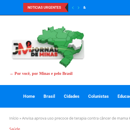
&
NOTICIAS URGENTES
→ Por você, por Minas e pelo Brasil
Home
Brasil
Cidades
Colunistas
Educa
Início
»
Anvisa aprova uso precoce de terapia contra câncer de mama 
Saúde