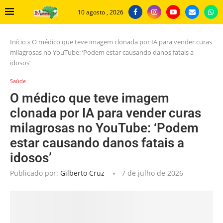
10 agosto , 2026
Início
»
O médico que teve imagem clonada por IA para vender curas
milagrosas no YouTube: ‘Podem estar causando danos fatais a
idosos’
Saúde
O médico que teve imagem
clonada por IA para vender curas
milagrosas no YouTube: ‘Podem
estar causando danos fatais a
idosos’
Publicado por:
Gilberto Cruz
7 de julho de 2026