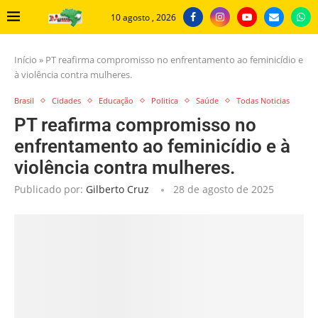
10 agosto , 2026
Início
»
PT reafirma compromisso no enfrentamento ao feminicídio e
à violência contra mulheres.
Brasil
Cidades
Educação
Politica
Saúde
Todas Noticias
PT reafirma compromisso no
enfrentamento ao feminicídio e à
violência contra mulheres.
Publicado por:
Gilberto Cruz
28 de agosto de 2025