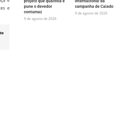
nça e
projeto que qualifica e
internacional da
pune o devedor
campanha de Caiado
tes e
contumaz
9 de agosto de 2026
9 de agosto de 2026
uto