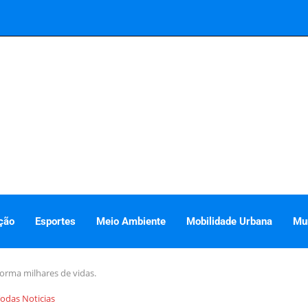
ção
Esportes
Meio Ambiente
Mobilidade Urbana
Mu
forma milhares de vidas.
odas Noticias