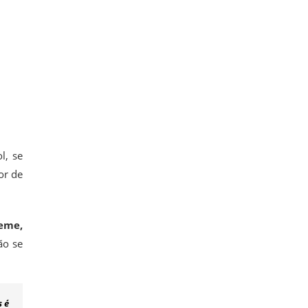
l, se
or de
eme,
ão se
s é