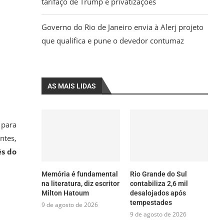
tarifaço de Trump e privatizações
Governo do Rio de Janeiro envia à Alerj projeto
que qualifica e pune o devedor contumaz
AS MAIS LIDAS
 para
ntes,
és do
Memória é fundamental
Rio Grande do Sul
na literatura, diz escritor
contabiliza 2,6 mil
Milton Hatoum
desalojados após
tempestades
9 de agosto de 2026
9 de agosto de 2026