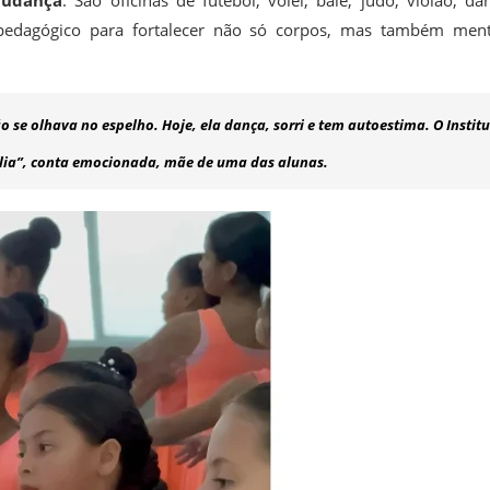
mudança
. São oficinas de futebol, vôlei, balé, judô, violão, da
 pedagógico para fortalecer não só corpos, mas também men
 se olhava no espelho. Hoje, ela dança, sorri e tem autoestima. O Instit
ília”, conta emocionada, mãe de uma das alunas.