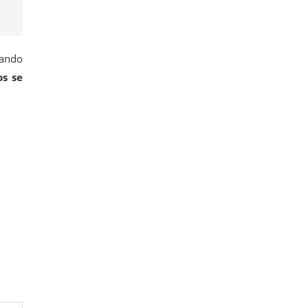
uando
os se