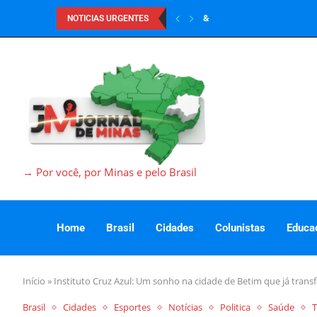
&
NOTICIAS URGENTES
→ Por você, por Minas e pelo Brasil
Home
Brasil
Cidades
Colunistas
Educa
Início
»
Instituto Cruz Azul: Um sonho na cidade de Betim que já trans
Brasil
Cidades
Esportes
Notícias
Politica
Saúde
T