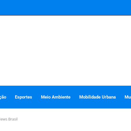
ção
Esportes
Meio Ambiente
Mobilidade Urbana
Mu
ews Brasil