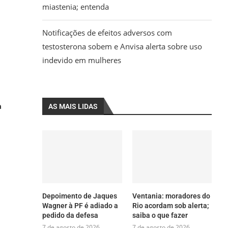
miastenia; entenda
Notificações de efeitos adversos com
testosterona sobem e Anvisa alerta sobre uso
indevido em mulheres
a
AS MAIS LIDAS
Depoimento de Jaques
Ventania: moradores do
Wagner à PF é adiado a
Rio acordam sob alerta;
pedido da defesa
saiba o que fazer
7 de agosto de 2026
7 de agosto de 2026