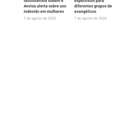
testosterona sobem e
específicos para
Anvisa alerta sobre uso
diferentes grupos de
indevido em mulheres
evangélicos
7 de agosto de 2026
7 de agosto de 2026