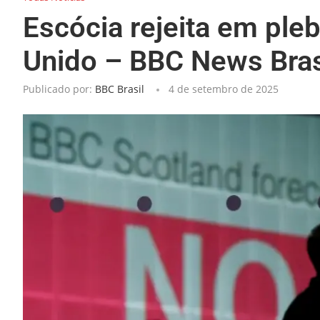
Escócia rejeita em ple
Unido – BBC News Bras
Publicado por:
BBC Brasil
4 de setembro de 2025