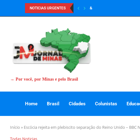
&
NOTICIAS URGENTES
→ Por você, por Minas e pelo Brasil
Home
Brasil
Cidades
Colunistas
Educa
Início
»
Escócia rejeita em plebiscito separação do Reino Unido – BBC N
Todas Noticias