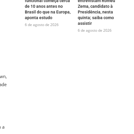
funcional começa cerca
entrevistam Romeu
de 10 anos antes no
Zema, candidato à
Brasil do que na Europa,
Presidência, nesta
aponta estudo
quinta; saiba como
assistir
6 de agosto de 2026
6 de agosto de 2026
own,
dade
 a