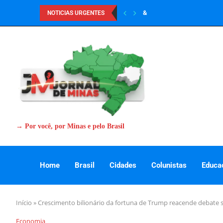
&
NOTICIAS URGENTES
→ Por você, por Minas e pelo Brasil
Home
Brasil
Cidades
Colunistas
Educa
Início
»
Crescimento bilionário da fortuna de Trump reacende debate so
Economia