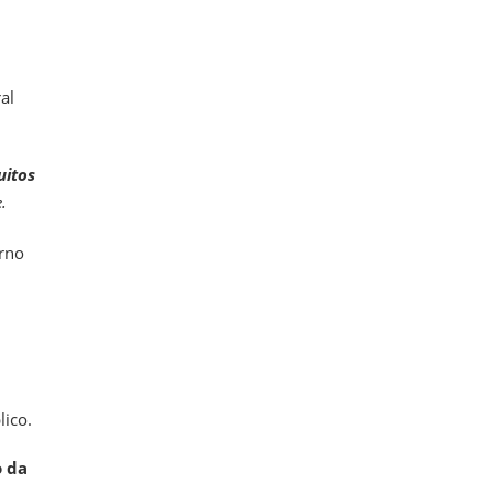
al
itos
.
erno
lico.
o da