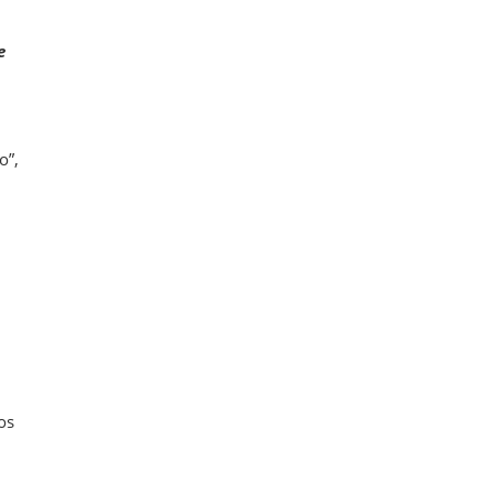
e
o”,
os