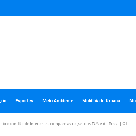
ção
Esportes
Meio Ambiente
Mobilidade Urbana
Mu
bre conflito de interesses; compare as regras dos EUA e do Brasil | G1