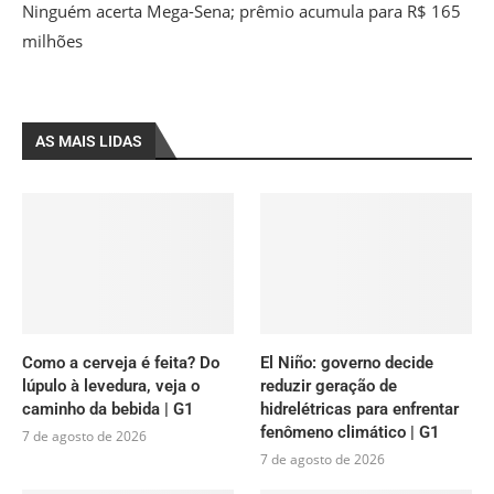
Ninguém acerta Mega-Sena; prêmio acumula para R$ 165
milhões
AS MAIS LIDAS
Como a cerveja é feita? Do
El Niño: governo decide
lúpulo à levedura, veja o
reduzir geração de
caminho da bebida | G1
hidrelétricas para enfrentar
fenômeno climático | G1
7 de agosto de 2026
7 de agosto de 2026