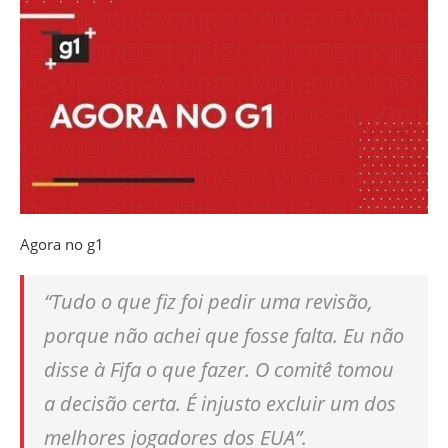
Agora no g1
“Tudo o que fiz foi pedir uma revisão,
porque não achei que fosse falta. Eu não
disse à Fifa o que fazer. O comitê tomou
a decisão certa. É injusto excluir um dos
melhores jogadores dos EUA”.