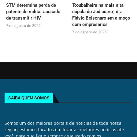
STM determina perda de
‘Roubalheira na mais alta
patente de militar acusado
cúpula do Judiciário’, diz
de transmitir HIV
Flávio Bolsonaro em almoço
com empresários
7 de agosto de 2026
7 de agosto de 2026
SAIBA QUEM SOMOS
Somos um dos maiores portais de noticias de toda nossa
região, estamos focados em levar as melhores noticias até
você, para que fique sempre atualizado com os