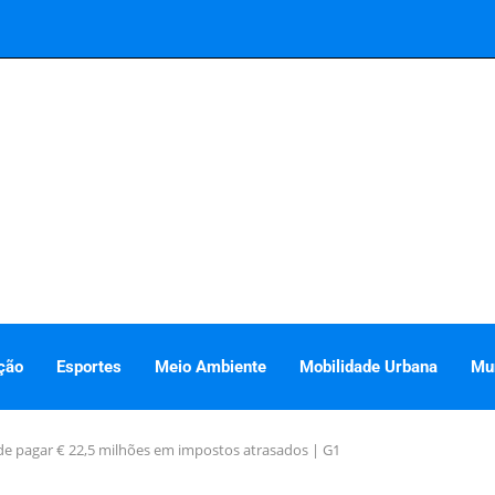
ção
Esportes
Meio Ambiente
Mobilidade Urbana
Mu
 de pagar € 22,5 milhões em impostos atrasados | G1