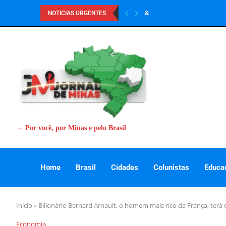
&
NOTICIAS URGENTES
→ Por você, por Minas e pelo Brasil
Home
Brasil
Cidades
Colunistas
Educa
Início
»
Bilionário Bernard Arnault, o homem mais rico da França, terá
Economia