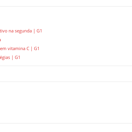
ativo na segunda | G1
a
a em vitamina C | G1
tégias | G1