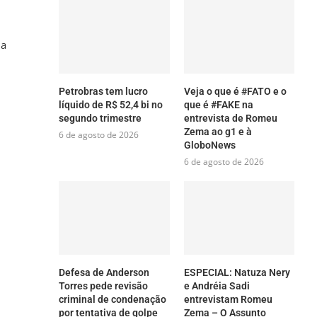
ma
Petrobras tem lucro
Veja o que é #FATO e o
líquido de R$ 52,4 bi no
que é #FAKE na
segundo trimestre
entrevista de Romeu
Zema ao g1 e à
6 de agosto de 2026
GloboNews
6 de agosto de 2026
Defesa de Anderson
ESPECIAL: Natuza Nery
Torres pede revisão
e Andréia Sadi
criminal de condenação
entrevistam Romeu
por tentativa de golpe
Zema – O Assunto