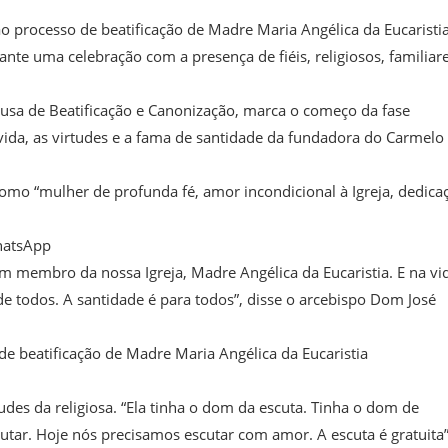
o processo de beatificação de Madre Maria Angélica da Eucaristi
rante uma celebração com a presença de fiéis, religiosos, familiar
Causa de Beatificação e Canonização, marca o começo da fase
 vida, as virtudes e a fama de santidade da fundadora do Carmelo
 como “mulher de profunda fé, amor incondicional à Igreja, dedica
hatsApp
 um membro da nossa Igreja, Madre Angélica da Eucaristia. E na vi
e todos. A santidade é para todos”, disse o arcebispo Dom José
de beatificação de Madre Maria Angélica da Eucaristia
tudes da religiosa. “Ela tinha o dom da escuta. Tinha o dom de
cutar. Hoje nós precisamos escutar com amor. A escuta é gratuita”