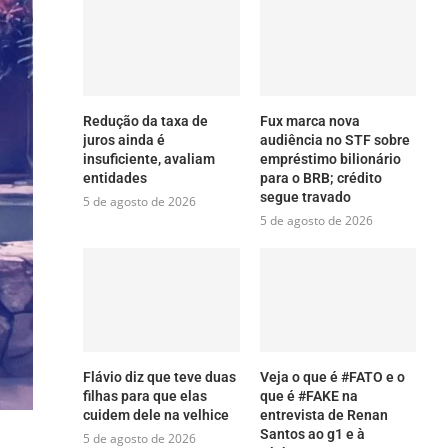
Redução da taxa de
Fux marca nova
juros ainda é
audiência no STF sobre
insuficiente, avaliam
empréstimo bilionário
entidades
para o BRB; crédito
segue travado
5 de agosto de 2026
5 de agosto de 2026
Flávio diz que teve duas
Veja o que é #FATO e o
filhas para que elas
que é #FAKE na
cuidem dele na velhice
entrevista de Renan
Santos ao g1 e à
5 de agosto de 2026