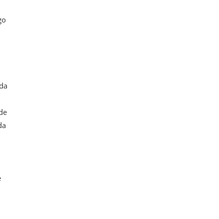
go
ada
de
da
e