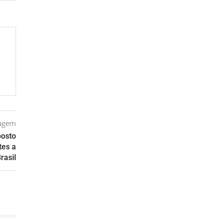
tagem
posto
tes a
Brasil