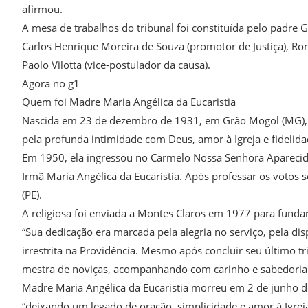
afirmou.
A mesa de trabalhos do tribunal foi constituída pelo padre
Carlos Henrique Moreira de Souza (promotor de Justiça), Ronal
Paolo Vilotta (vice-postulador da causa).
Agora no g1
Quem foi Madre Maria Angélica da Eucaristia
Nascida em 23 de dezembro de 1931, em Grão Mogol (MG), 
pela profunda intimidade com Deus, amor à Igreja e fidelida
Em 1950, ela ingressou no Carmelo Nossa Senhora Aparecida
Irmã Maria Angélica da Eucaristia. Após professar os votos
(PE).
A religiosa foi enviada a Montes Claros em 1977 para fundar
“Sua dedicação era marcada pela alegria no serviço, pela di
irrestrita na Providência. Mesmo após concluir seu último 
mestra de noviças, acompanhando com carinho e sabedoria 
Madre Maria Angélica da Eucaristia morreu em 2 de junho de
“deixando um legado de oração, simplicidade e amor à Igrej