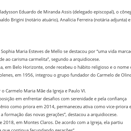
 Gladysson Eduardo de Miranda Assis (delegado episcopal), o cône
do Brigini (notário atuário), Analícia Ferreira (notária adjunta) e
Sophia Maria Esteves de Mello se destacou por “uma vida marc
de ao carisma carmelita”, segundo a arquidiocese.
, em Belo Horizonte, onde recebeu o hábito religioso e o nome 
 solenes, em 1956, integrou o grupo fundador do Carmelo de Olin
 o Carmelo Maria Mãe da Igreja e Paulo VI.
sposição em enfrentar desafios com serenidade e pela confiança
triênio como priora em 2014, permaneceu ativa como vice-priora 
a formação das novas gerações”, destacou a arquidiocese.
 2018, em Montes Claros. De acordo com a Igreja, ela partiu
a que continua fecundando gerações”.