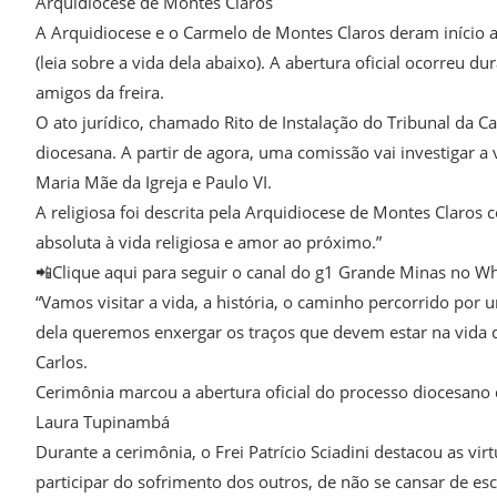
Arquidiocese de Montes Claros
A Arquidiocese e o Carmelo de Montes Claros deram início a
(leia sobre a vida dela abaixo). A abertura oficial ocorreu du
amigos da freira.
O ato jurídico, chamado Rito de Instalação do Tribunal da 
diocesana. A partir de agora, uma comissão vai investigar a
Maria Mãe da Igreja e Paulo VI.
A religiosa foi descrita pela Arquidiocese de Montes Claros
absoluta à vida religiosa e amor ao próximo.”
📲Clique aqui para seguir o canal do g1 Grande Minas no W
“Vamos visitar a vida, a história, o caminho percorrido por
dela queremos enxergar os traços que devem estar na vida d
Carlos.
Cerimônia marcou a abertura oficial do processo diocesano 
Laura Tupinambá
Durante a cerimônia, o Frei Patrício Sciadini destacou as vir
participar do sofrimento dos outros, de não se cansar de es