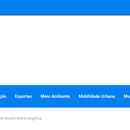
ção
Esportes
Meio Ambiente
Mobilidade Urbana
Mu
 de Madre Maria Angélica