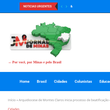
&
NOTICIAS URGENTES
→ Por você, por Minas e pelo Brasil
Home
Brasil
Cidades
Colunistas
Educa
Início
»
Arquidiocese de Montes Claros inicia processo de beatificação
Cidades