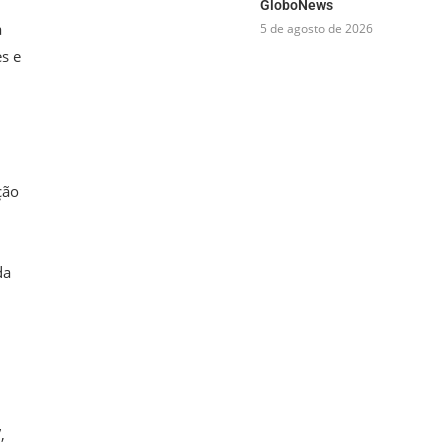
GloboNews
a
5 de agosto de 2026
es e
ção
da
,