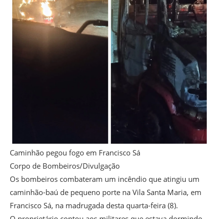
Caminhão pegou fogo em Francisco Sá
Corpo de Bombeiros/Divulgação
Os bombeiros combateram um incêndio que atingiu um
caminhão-baú de pequeno porte na Vila Santa Maria, em
Francisco Sá, na madrugada desta quarta-feira (8).
O proprietário contou aos militares que estava dormindo