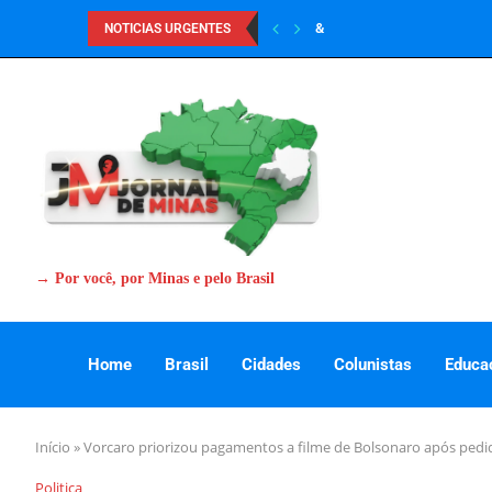
&
NOTICIAS URGENTES
→ Por você, por Minas e pelo Brasil
Home
Brasil
Cidades
Colunistas
Educa
Início
»
Vorcaro priorizou pagamentos a filme de Bolsonaro após pedi
Politica