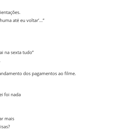
ientações.
huma até eu voltar’…”
ai na sexta tudo”
.
o andamento dos pagamentos ao filme.
i foi nada
ar mais
isas?