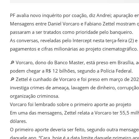
PF avalia novo inquérito por coação, diz Andrei; apuração 
Mensagens entre Daniel Vorcaro e Fabiano Zettel mostram q
passaram a ser tratados como prioridade pelo banqueiro.
As conversas, reveladas pelo Intercept nesta terça-feira (2
pagamentos e cifras milionárias ao projeto cinematográfico.
🔎 Vorcaro, dono do Banco Master, está preso em Brasília, 
podem chegar a R$ 12 bilhões, segundo a Polícia Federal.
🔎 Zettel é cunhado de Vorcaro e foi preso em março de 202
investiga crimes de ameaça, lavagem de dinheiro, corrupção
organização criminosa.
Vorcaro foi lembrado sobre o primeiro aporte ao projeto
Em uma das mensagens, Zettel relata a Vorcaro ter 55,5 mi
dólares.
O primeiro aporte deveria ser feito, segundo outra mensage
daquele ano. “Cara, hoje é a data limite daquele primeiro apo