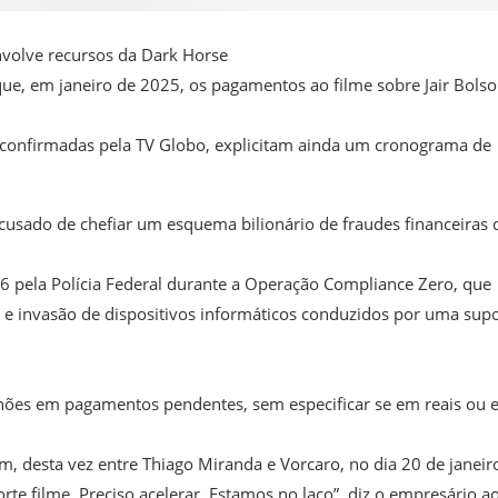
envolve recursos da Dark Horse
ue, em janeiro de 2025, os pagamentos ao filme sobre Jair Bols
) e confirmadas pela TV Globo, explicitam ainda um cronograma de
acusado de chefiar um esquema bilionário de fraudes financeiras 
6 pela Polícia Federal durante a Operação Compliance Zero, que
 e invasão de dispositivos informáticos conduzidos por uma sup
lhões em pagamentos pendentes, sem especificar se em reais ou
m, desta vez entre Thiago Miranda e Vorcaro, no dia 20 de janeir
rte filme. Preciso acelerar. Estamos no laço”, diz o empresário a