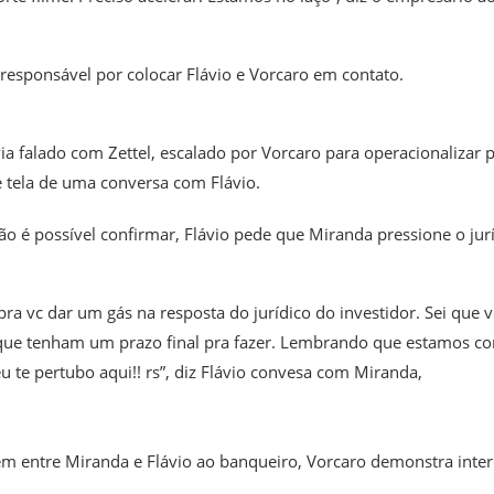
responsável por colocar Flávio e Vorcaro em contato.
ia falado com Zettel, escalado por Vorcaro para operacionalizar 
tela de uma conversa com Flávio.
o é possível confirmar, Flávio pede que Miranda pressione o jur
pra vc dar um gás na resposta do jurídico do investidor. Sei que v
 que tenham um prazo final pra fazer. Lembrando que estamos c
eu te pertubo aqui!! rs”, diz Flávio convesa com Miranda,
em entre Miranda e Flávio ao banqueiro, Vorcaro demonstra inte