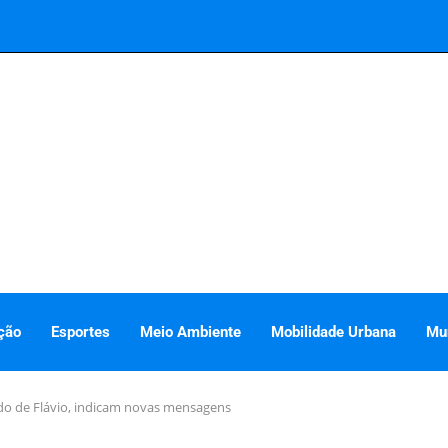
ção
Esportes
Meio Ambiente
Mobilidade Urbana
Mu
do de Flávio, indicam novas mensagens