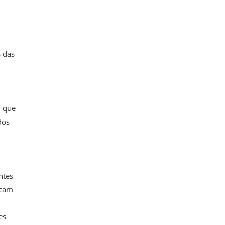
s das
o que
dos
ntes
icam
es