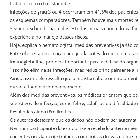
tratados com o teclistamabe.
Infecções de grau 3 ou 4 ocorreram em 41,6% dos paciente
os esquemas comparadores. Também houve mais mortes rela
Segundo Schmidt, parte dos estudos iniciais com a droga f
experiência no manejo desses riscos.
Hoje, explica o hematologista, medidas preventivas já são
Entre elas estão vacinação adequada antes do início da tera
imunoglobulina, proteína importante para a defesa do orga
“Isso não elimina as infecções, mas reduz principalmente a i
Ainda assim, ele ressalta que o teclistamabe é um tratame
durante todo o acompanhamento.
Além das medidas preventivas, os médicos orientam que pa
sugestivos de infecção, como febre, calafrios ou dificuldade 
Resultados ainda têm limites
Os autores destacam que os dados não podem ser automatic
Nenhum participante do estudo havia recebido anteriormente
pacientes previamente tratados com outras drogas da mesm