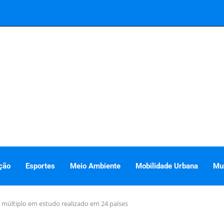
ção
Esportes
Meio Ambiente
Mobilidade Urbana
Mu
múltiplo em estudo realizado em 24 países