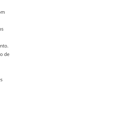
com
os
nto.
ão de
es