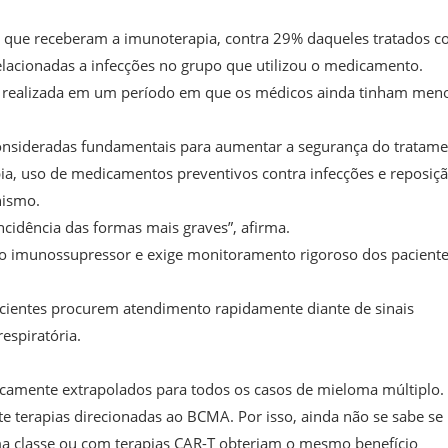
s que receberam a imunoterapia, contra 29% daqueles tratados 
cionadas a infecções no grupo que utilizou o medicamento.
oi realizada em um período em que os médicos ainda tinham men
 consideradas fundamentais para aumentar a segurança do tratame
pia, uso de medicamentos preventivos contra infecções e reposiç
nismo.
ncidência das formas mais graves”, afirma.
nto imunossupressor e exige monitoramento rigoroso dos pacient
cientes procurem atendimento rapidamente diante de sinais
respiratória.
amente extrapolados para todos os casos de mieloma múltiplo.
 terapias direcionadas ao BCMA. Por isso, ainda não se sabe se
a classe ou com terapias CAR-T obteriam o mesmo benefício