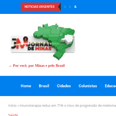
&
NOTICIAS URGENTES
→ Por você, por Minas e pelo Brasil
Home
Brasil
Cidades
Colunistas
Educa
Início
»
Imunoterapia reduz em 71% o risco de progressão de mieloma 
Saúde