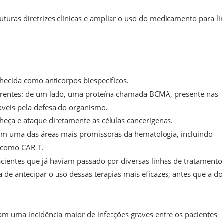
uturas diretrizes clínicas e ampliar o uso do medicamento para l
ecida como anticorpos biespecíficos.
ferentes: de um lado, uma proteína chamada BCMA, presente nas
sáveis pela defesa do organismo.
eça e ataque diretamente as células cancerígenas.
am uma das áreas mais promissoras da hematologia, incluindo
s como CAR-T.
acientes que já haviam passado por diversas linhas de tratamento
 de antecipar o uso dessas terapias mais eficazes, antes que a d
am uma incidência maior de infecções graves entre os pacientes