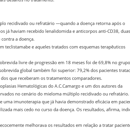
plo recidivado ou refratário —quando a doença retorna após o
dos já haviam recebido lenalidomida e anticorpos anti-CD38, dua
 contra a doença.
ram teclistamabe e aqueles tratados com esquemas terapêuticos
brevida livre de progressão em 18 meses foi de 69,8% no grup
sobrevida global também foi superior: 79,2% dos pacientes trata
% dos que receberam os tratamentos comparadores.
Neoplasias Hematológicas do A.C.Camargo e um dos autores da
servados no cenário do mieloma múltiplo recidivado ou refratário.
r se uma imunoterapia que já havia demonstrado eficácia em pacie
lizada mais cedo no curso da doença. Os resultados, afirma, ind
precocemente melhorava os resultados em relação a tratar pacient