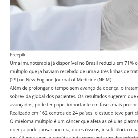
Freepik
Uma imunoterapia já disponível no Brasil reduziu em 71% 
múltiplo que já haviam recebido de uma a três linhas de tr
(29) no New England Journal of Medicine (NEJM).
Além de prolongar o tempo sem avanço da doença, o tratam
sobrevida global dos pacientes. Os resultados sugerem que
avançados, pode ter papel importante em fases mais precoc
Realizado em 162 centros de 24 países, o estudo teve partici
O mieloma múltiplo é um câncer que afeta as células plasmá
doença pode causar anemia, dores ósseas, insuficiência ren
dos últimos anos, a recaída ainda representa um dos princip