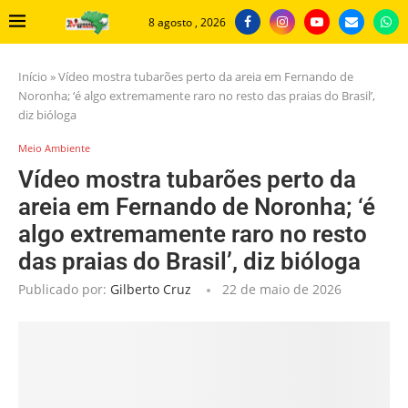
8 agosto , 2026
Início
»
Vídeo mostra tubarões perto da areia em Fernando de
Noronha; ‘é algo extremamente raro no resto das praias do Brasil’,
diz bióloga
Meio Ambiente
Vídeo mostra tubarões perto da
areia em Fernando de Noronha; ‘é
algo extremamente raro no resto
das praias do Brasil’, diz bióloga
Publicado por:
Gilberto Cruz
22 de maio de 2026