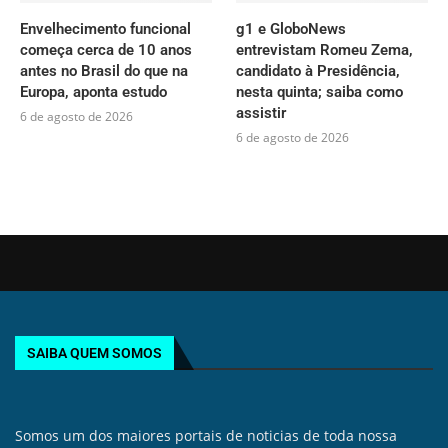
Envelhecimento funcional
g1 e GloboNews
começa cerca de 10 anos
entrevistam Romeu Zema,
antes no Brasil do que na
candidato à Presidência,
Europa, aponta estudo
nesta quinta; saiba como
assistir
6 de agosto de 2026
6 de agosto de 2026
SAIBA QUEM SOMOS
Somos um dos maiores portais de noticias de toda nossa