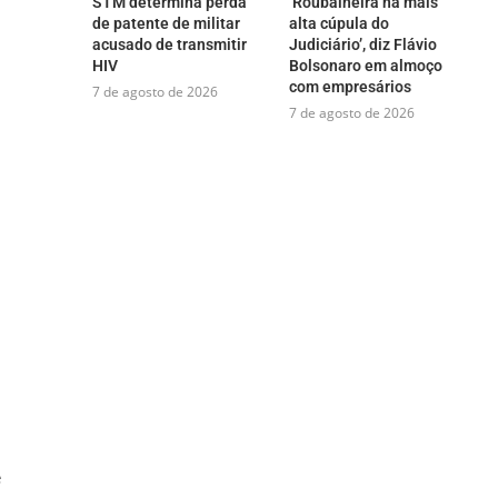
STM determina perda
‘Roubalheira na mais
de patente de militar
alta cúpula do
acusado de transmitir
Judiciário’, diz Flávio
HIV
Bolsonaro em almoço
com empresários
7 de agosto de 2026
7 de agosto de 2026
e