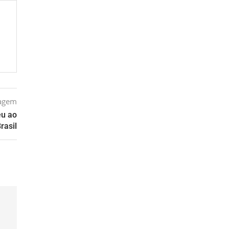
tagem
eu ao
rasil