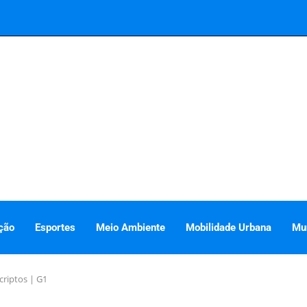
ção
Esportes
Meio Ambiente
Mobilidade Urbana
Mu
criptos | G1