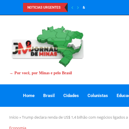
&
NOTICIAS URGENTES
→ Por você, por Minas e pelo Brasil
Home
Brasil
Cidades
Colunistas
Educa
Início
»
Trump declara renda de US$ 1,4 bilhão com negócios ligados a 
Economia