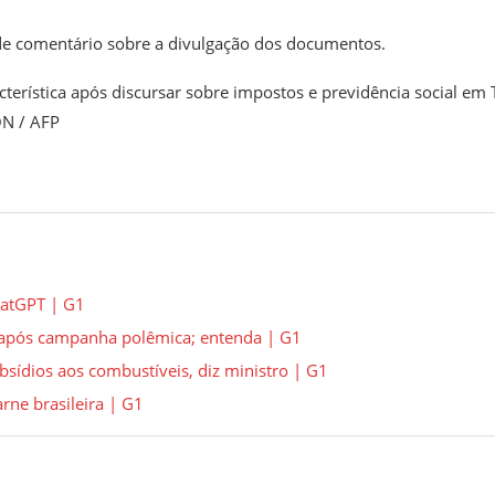
e comentário sobre a divulgação dos documentos.
terística após discursar sobre impostos e previdência social em 
ON / AFP
hatGPT | G1
ul após campanha polêmica; entenda | G1
sídios aos combustíveis, diz ministro | G1
rne brasileira | G1