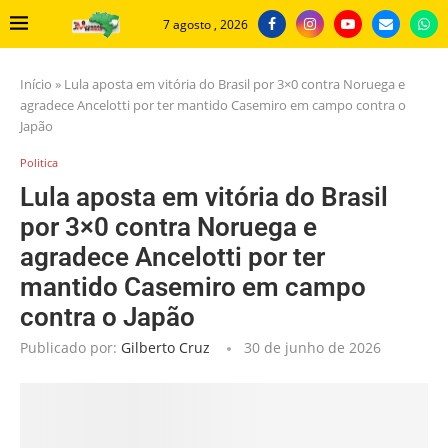
7 agosto , 2026
Início
»
Lula aposta em vitória do Brasil por 3×0 contra Noruega e
agradece Ancelotti por ter mantido Casemiro em campo contra o
Japão
Politica
Lula aposta em vitória do Brasil
por 3×0 contra Noruega e
agradece Ancelotti por ter
mantido Casemiro em campo
contra o Japão
Publicado por:
Gilberto Cruz
30 de junho de 2026