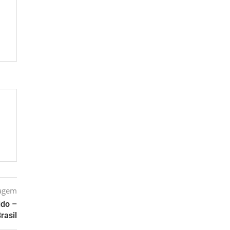
tagem
ido –
rasil