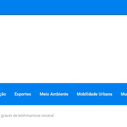
ção
Esportes
Meio Ambiente
Mobilidade Urbana
Mu
graves de leishmaniose visceral