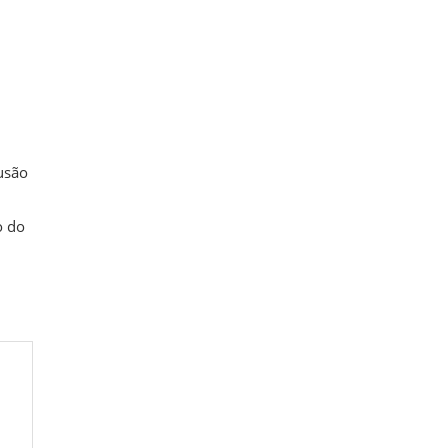
lusão
o do