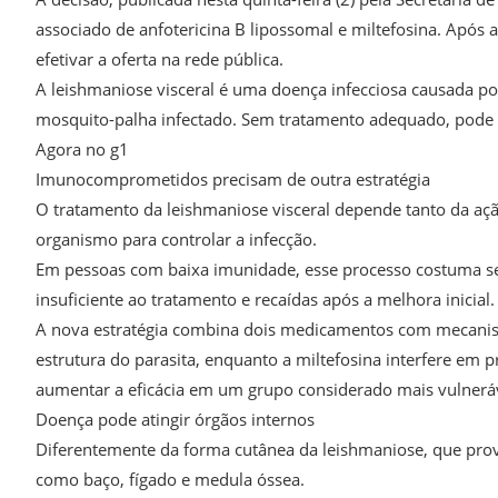
associado de anfotericina B lipossomal e miltefosina. Após a
efetivar a oferta na rede pública.
A leishmaniose visceral é uma doença infecciosa causada po
mosquito-palha infectado. Sem tratamento adequado, pode e
Agora no g1
Imunocomprometidos precisam de outra estratégia
O tratamento da leishmaniose visceral depende tanto da aç
organismo para controlar a infecção.
Em pessoas com baixa imunidade, esse processo costuma ser m
insuficiente ao tratamento e recaídas após a melhora inicial.
A nova estratégia combina dois medicamentos com mecanismo
estrutura do parasita, enquanto a miltefosina interfere em 
aumentar a eficácia em um grupo considerado mais vulnerá
Doença pode atingir órgãos internos
Diferentemente da forma cutânea da leishmaniose, que provo
como baço, fígado e medula óssea.