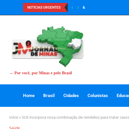
&
NOTICIAS URGENTES
→ Por você, por Minas e pelo Brasil
Home
Brasil
Cidades
Colunistas
Educa
Início
»
SUS incorpora nova combinação de remédios para tratar casos 
Saúde