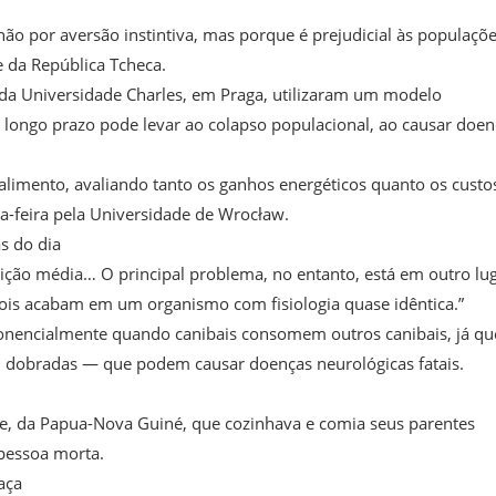
o por aversão instintiva, mas porque é prejudicial às populaçõ
e da República Tcheca.
 da Universidade Charles, em Praga, utilizaram um modelo
 longo prazo pode levar ao colapso populacional, ao causar doen
imento, avaliando tanto os ganhos energéticos quanto os custo
a-feira pela Universidade de Wrocław.
s do dia
eição média… O principal problema, no entanto, está em outro lug
 pois acabam em um organismo com fisiologia quase idêntica.”
onencialmente quando canibais consomem outros canibais, já qu
 dobradas — que podem causar doenças neurológicas fatais.
e, da Papua-Nova Guiné, que cozinhava e comia seus parentes
 pessoa morta.
aça