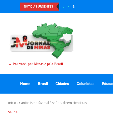
&
NOTICIAS URGENTES
→ Por você, por Minas e pelo Brasil
Home
Brasil
Cidades
Colunistas
Educa
Início
»
Canibalismo faz mal à saúde, dizem cientistas
Saúde