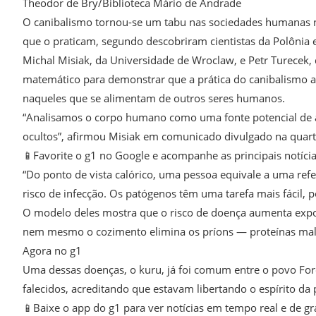
Theodor de Bry/Biblioteca Mário de Andrade
O canibalismo tornou-se um tabu nas sociedades humanas nã
que o praticam, segundo descobriram cientistas da Polônia 
Michal Misiak, da Universidade de Wroclaw, e Petr Turecek,
matemático para demonstrar que a prática do canibalismo a
naqueles que se alimentam de outros seres humanos.
“Analisamos o corpo humano como uma fonte potencial de al
ocultos”, afirmou Misiak em comunicado divulgado na quart
📱Favorite o g1 no Google e acompanhe as principais notícia
“Do ponto de vista calórico, uma pessoa equivale a uma ref
risco de infecção. Os patógenos têm uma tarefa mais fácil,
O modelo deles mostra que o risco de doença aumenta exp
nem mesmo o cozimento elimina os príons — proteínas mal
Agora no g1
Uma dessas doenças, o kuru, já foi comum entre o povo For
falecidos, acreditando que estavam libertando o espírito da
📱Baixe o app do g1 para ver notícias em tempo real e de gr