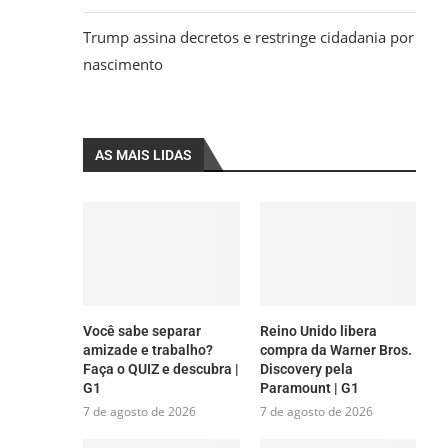
Trump assina decretos e restringe cidadania por
nascimento
AS MAIS LIDAS
Você sabe separar
Reino Unido libera
amizade e trabalho?
compra da Warner Bros.
Faça o QUIZ e descubra |
Discovery pela
G1
Paramount | G1
7 de agosto de 2026
7 de agosto de 2026