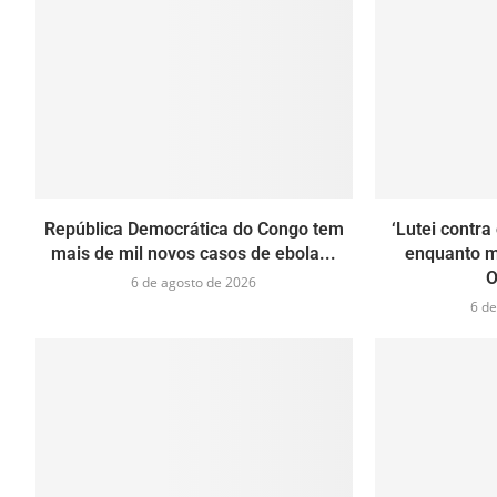
República Democrática do Congo tem
‘Lutei contra
mais de mil novos casos de ebola...
enquanto m
O
6 de agosto de 2026
6 de