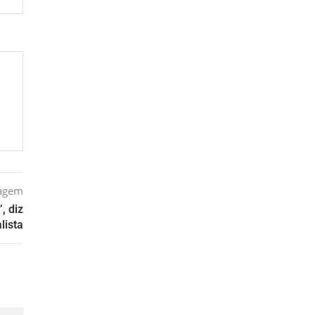
tagem
, diz
lista