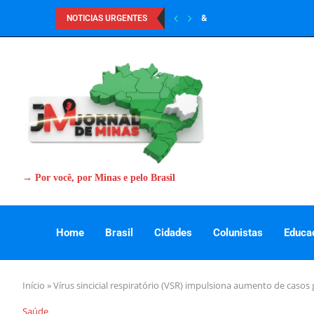
&
NOTICIAS URGENTES
→ Por você, por Minas e pelo Brasil
Home
Brasil
Cidades
Colunistas
Educa
Início
»
Vírus sincicial respiratório (VSR) impulsiona aumento de casos 
Saúde