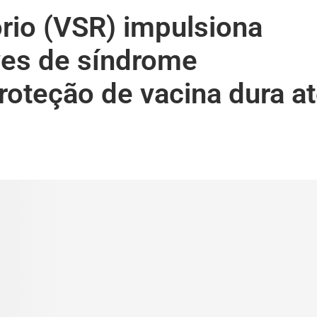
tório (VSR) impulsiona
ves de síndrome
proteção de vacina dura a