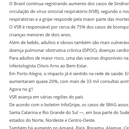
O Brasil continua registrando aumento dos casos de Síndro
circulação do vírus sincicial respiratório (VSR), segundo o n
respiratórias e a gripe responde pela maior parte das mortes
O VSR é responsável por cerca de 75% dos casos de bronq
crianças menores de dois anos.
Além de bebês, adultos e idosos também são mais vulneráv
doença pulmonar obstrutiva crônica (DPOC), doenças cardiov
Para adultos de maior risco, uma das vacinas disponíveis na
infectologista Clóvis Arns ao Bem-Estar.
Em Porto Alegre, o impacto já é sentido na rede de saúde.
aumentaram quase 20%, com mais de 33 mil consultas acim
Agora no g1
VSR avança em várias regiões do país
De acordo com o boletim InfoGripe, os casos de SRAG asso
Santa Catarina e Rio Grande do Sul —, em boa parte do Sude
estados do Norte, Nordeste e Centro-Oeste.
Também há aumento no Amapá, Pará, Roraima, Alagoas, Cea