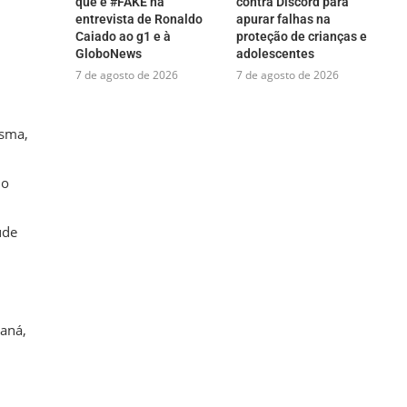
que é #FAKE na
contra Discord para
entrevista de Ronaldo
apurar falhas na
Caiado ao g1 e à
proteção de crianças e
GloboNews
adolescentes
7 de agosto de 2026
7 de agosto de 2026
asma,
 o
úde
aná,