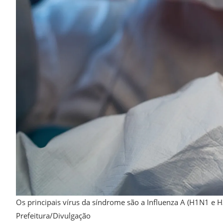
Os principais vírus da síndrome são a Influenza A (H1N1 e H3N
Prefeitura/Divulgação