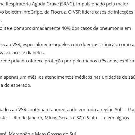
me Respiratória Aguda Grave (SRAG), impulsionado pela maior
ovo boletim InfoGripe, da Fiocruz. O VSR lidera casos de infecções
.
uiolite e por aproximadamente 40% dos casos de pneumonia em
eis ao VSR, especialmente aqueles com doenças crônicas, como 
asculares e diabetes.
 rede privada oferece proteção por pelo menos três anos, explica
 Em apenas um mês, os atendimentos médicos nas unidades de sa
a do esperado.
ciados ao VSR continuam aumentando em toda a região Sul — Par
ste — Rio de Janeiro, Minas Gerais e São Paulo — e em alguns
rá, Maranhão e Mato Grosso do Sul.