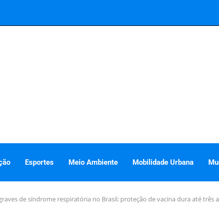
ção
Esportes
Meio Ambiente
Mobilidade Urbana
Mu
graves de síndrome respiratória no Brasil; proteção de vacina dura até três 