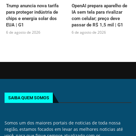
Trump anuncia nova tarifa
OpenAI prepara aparelho de
para proteger indústria de
IA sem tela para rivalizar
chips e energia solar dos
com celular; preço deve
EUA | G1
passar de R$ 1,5 mil | G1
6 de agosto de 2026
6 de agosto de 2026
SAIBA QUEM SOMOS
Somos um dos maiores portais de noticias de toda nossa
região, estamos focados em levar as melhores noticias até
você, para que fique sempre atualizado com os