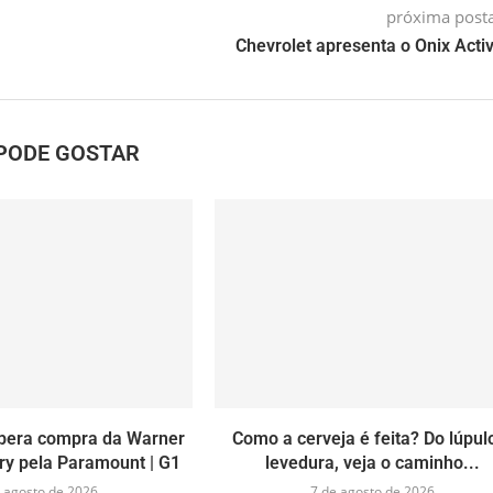
próxima pos
Chevrolet apresenta o Onix Activ
PODE GOSTAR
ibera compra da Warner
Como a cerveja é feita? Do lúpul
ry pela Paramount | G1
levedura, veja o caminho...
 agosto de 2026
7 de agosto de 2026