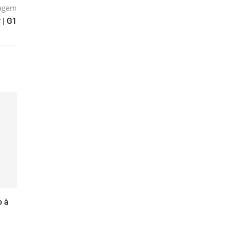
tagem
 | G1
o à