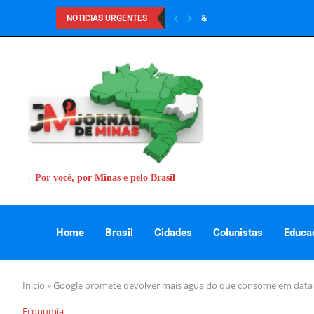
&
NOTICIAS URGENTES
→ Por você, por Minas e pelo Brasil
Home
Brasil
Cidades
Colunistas
Educa
Início
»
Google promete devolver mais água do que consome em data 
Economia