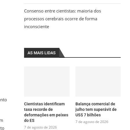
Consenso entre cientistas: maioria dos
processos cerebrais ocorre de forma
inconsciente
AS MAIS LIDAS
ento
Cientistas identificam
Balança comercial de
taxa recorde de
julho tem superávit de
deformações em peixes
US$ 7 bilhões
am
do ES
7 de agosto de 2026
7 de agosto de 2026
nto