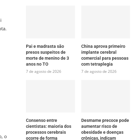
i
ta.
Pai e madrasta são
China aprova primeiro
presos suspeitos de
implante cerebral
morte de menino de 3
comercial para pessoas
anos no TO
com tetraplegia
7 de agosto de 2026
7 de agosto de 2026
Consenso entre
Desmame precoce pode
cientistas: maioria dos
aumentar risco de
processos cerebrais
obesidade e doenças
o, o
ocorre de forma
crônicas, indicam