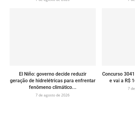
El Niño: governo decide reduzir
Concurso 3041
geração de hidrelétricas para enfrentar
e vai a R$ 1
fenômeno climático...
7 de
7 de agosto de 2026