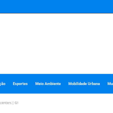
ção
Esportes
Meio Ambiente
Mobilidade Urbana
Mu
centers | G1