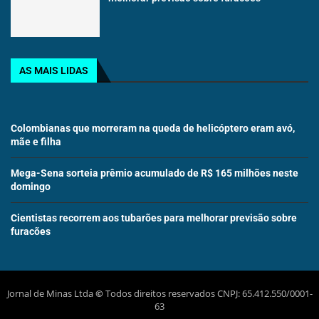
AS MAIS LIDAS
Colombianas que morreram na queda de helicóptero eram avó,
mãe e filha
Mega-Sena sorteia prêmio acumulado de R$ 165 milhões neste
domingo
Cientistas recorrem aos tubarões para melhorar previsão sobre
furacões
Jornal de Minas Ltda
©
Todos direitos reservados CNPJ: 65.412.550/0001-
63