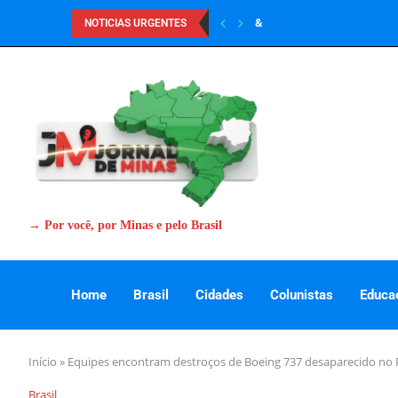
&
NOTICIAS URGENTES
→ Por você, por Minas e pelo Brasil
Home
Brasil
Cidades
Colunistas
Educa
Início
»
Equipes encontram destroços de Boeing 737 desaparecido no 
Brasil