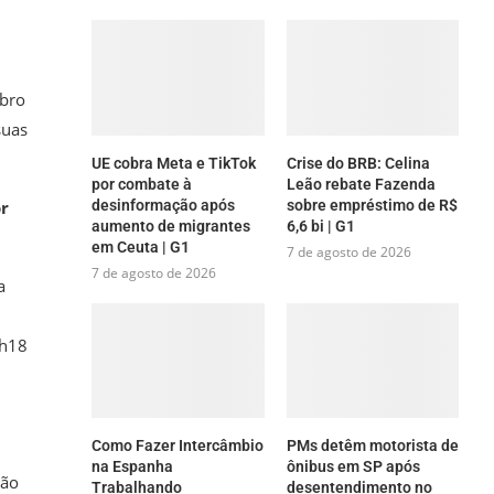
mbro
suas
UE cobra Meta e TikTok
Crise do BRB: Celina
por combate à
Leão rebate Fazenda
desinformação após
sobre empréstimo de R$
or
aumento de migrantes
6,6 bi | G1
em Ceuta | G1
7 de agosto de 2026
7 de agosto de 2026
a
1h18
Como Fazer Intercâmbio
PMs detêm motorista de
na Espanha
ônibus em SP após
ião
Trabalhando
desentendimento no