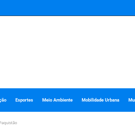
ção
Esportes
Meio Ambiente
Mobilidade Urbana
Mu
Paquistão