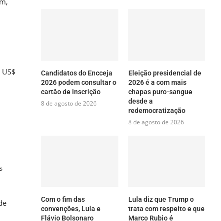
im,
a US$
Candidatos do Encceja
Eleição presidencial de
2026 podem consultar o
2026 é a com mais
cartão de inscrição
chapas puro-sangue
desde a
8 de agosto de 2026
redemocratização
8 de agosto de 2026
s
Com o fim das
Lula diz que Trump o
de
convenções, Lula e
trata com respeito e que
Flávio Bolsonaro
Marco Rubio é