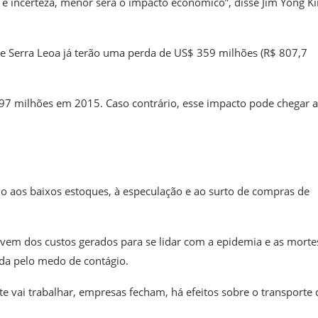
 e incerteza, menor será o impacto econômico”, disse Jim Yong K
 de Serra Leoa já terão uma perda de US$ 359 milhões (R$ 807,7
 97 milhões em 2015. Caso contrário, esse impacto pode chegar 
o aos baixos estoques, à especulação e ao surto de compras de
vem dos custos gerados para se lidar com a epidemia e as morte
da pelo medo de contágio.
e vai trabalhar, empresas fecham, há efeitos sobre o transporte 