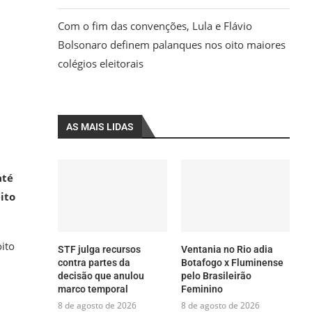
Com o fim das convenções, Lula e Flávio
Bolsonaro definem palanques nos oito maiores
colégios eleitorais
AS MAIS LIDAS
até
ito
ito
STF julga recursos
Ventania no Rio adia
contra partes da
Botafogo x Fluminense
decisão que anulou
pelo Brasileirão
marco temporal
Feminino
8 de agosto de 2026
8 de agosto de 2026