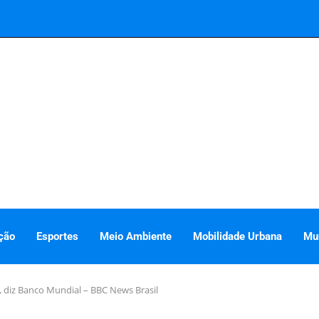
ção
Esportes
Meio Ambiente
Mobilidade Urbana
Mu
, diz Banco Mundial – BBC News Brasil