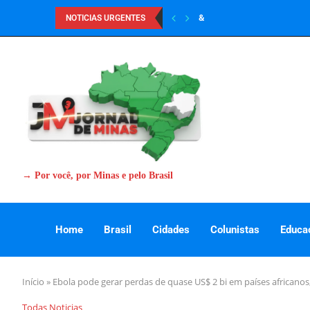
&
NOTICIAS URGENTES
→ Por você, por Minas e pelo Brasil
Home
Brasil
Cidades
Colunistas
Educa
Início
»
Ebola pode gerar perdas de quase US$ 2 bi em países africanos
Todas Noticias