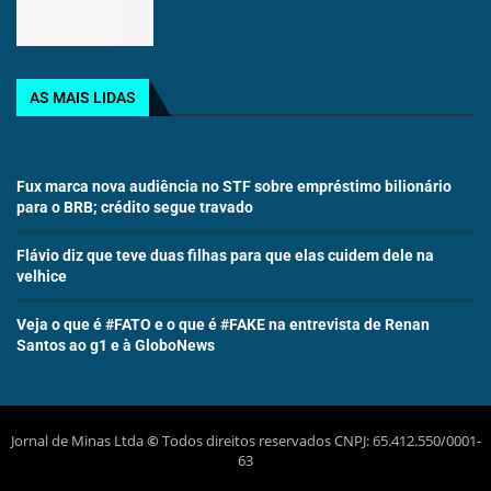
AS MAIS LIDAS
Fux marca nova audiência no STF sobre empréstimo bilionário
para o BRB; crédito segue travado
Flávio diz que teve duas filhas para que elas cuidem dele na
velhice
Veja o que é #FATO e o que é #FAKE na entrevista de Renan
Santos ao g1 e à GloboNews
Jornal de Minas Ltda
©
Todos direitos reservados CNPJ: 65.412.550/0001-
63