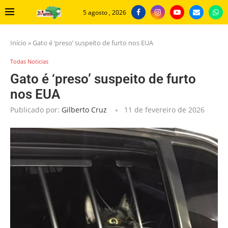
5 agosto , 2026
Início
»
Gato é ‘preso’ suspeito de furto nos EUA
Todas Noticias
Gato é ‘preso’ suspeito de furto
nos EUA
Publicado por:
Gilberto Cruz
11 de fevereiro de 2026