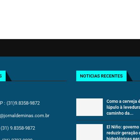
S
NOTICIAS RECENTES
Como a cerveja é
: (31)9.8358-9872
lúpulo à levedura
caminho da...
@jornaldeminas.com.br
El Niño: governo
(31) 9.8358-9872
reduzir geração 
hidrelétricas par