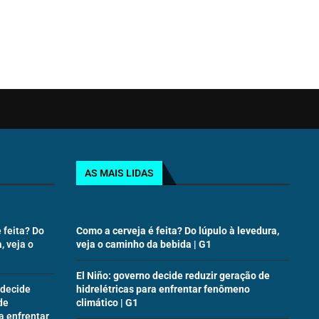
AS MAIS LIDAS
 feita? Do
Como a cerveja é feita? Do lúpulo à levedura,
, veja o
veja o caminho da bebida | G1
El Niño: governo decide reduzir geração de
 decide
hidrelétricas para enfrentar fenômeno
de
climático | G1
a enfrentar