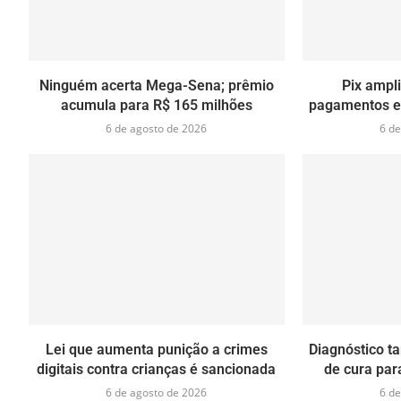
Ninguém acerta Mega-Sena; prêmio
Pix ampli
acumula para R$ 165 milhões
pagamentos e
6 de agosto de 2026
6 de
Lei que aumenta punição a crimes
Diagnóstico t
digitais contra crianças é sancionada
de cura par
6 de agosto de 2026
6 de