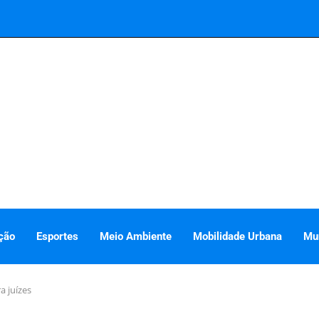
ção
Esportes
Meio Ambiente
Mobilidade Urbana
Mu
 juízes