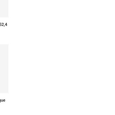
52,4
que