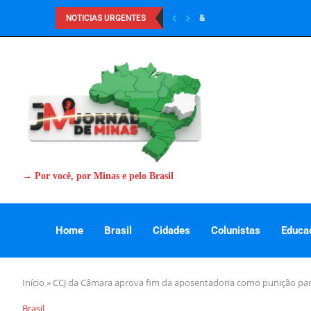
&
NOTICIAS URGENTES
→ Por você, por Minas e pelo Brasil
Home
Brasil
Cidades
Colunistas
Educa
Início
»
CCJ da Câmara aprova fim da aposentadoria como punição para
Brasil