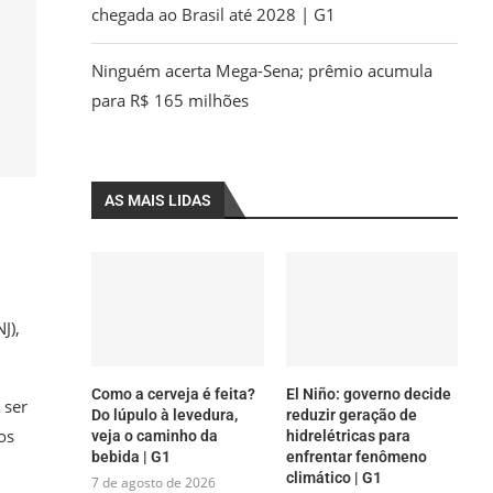
chegada ao Brasil até 2028 | G1
Ninguém acerta Mega-Sena; prêmio acumula
para R$ 165 milhões
AS MAIS LIDAS
J),
Como a cerveja é feita?
El Niño: governo decide
 ser
Do lúpulo à levedura,
reduzir geração de
os
veja o caminho da
hidrelétricas para
bebida | G1
enfrentar fenômeno
climático | G1
7 de agosto de 2026