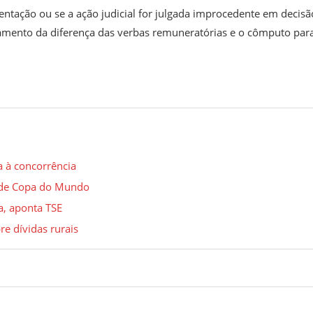
entação ou se a ação judicial for julgada improcedente em decisã
gamento da diferença das verbas remuneratórias e o cômputo par
a à concorrência
a de Copa do Mundo
a, aponta TSE
e dívidas rurais