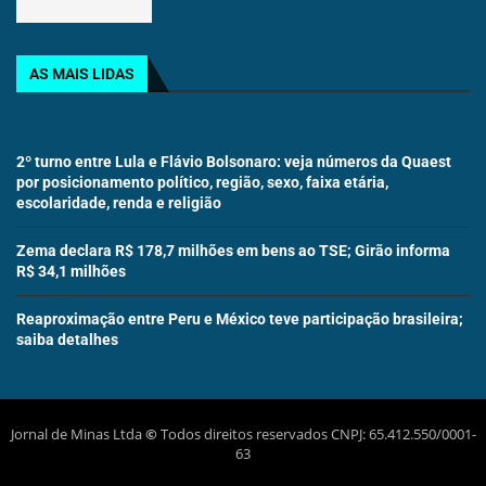
AS MAIS LIDAS
2º turno entre Lula e Flávio Bolsonaro: veja números da Quaest
por posicionamento político, região, sexo, faixa etária,
escolaridade, renda e religião
Zema declara R$ 178,7 milhões em bens ao TSE; Girão informa
R$ 34,1 milhões
Reaproximação entre Peru e México teve participação brasileira;
saiba detalhes
Jornal de Minas Ltda
©
Todos direitos reservados CNPJ: 65.412.550/0001-
63