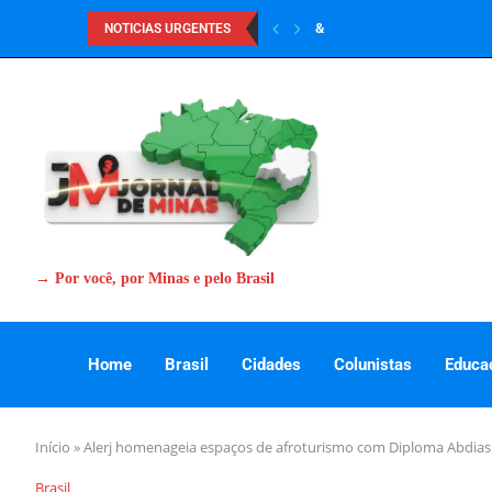
&
NOTICIAS URGENTES
→ Por você, por Minas e pelo Brasil
Home
Brasil
Cidades
Colunistas
Educa
Início
»
Alerj homenageia espaços de afroturismo com Diploma Abdia
Brasil