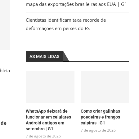
mapa das exportações brasileiras aos EUA | G1
Cientistas identificam taxa recorde de
deformações em peixes do ES
AS MAIS LIDAS
bleia
WhatsApp deixará de
Como criar galinhas
funcionar em celulares
poedeiras e frangos
ade
Android antigos em
caipiras | G1
setembro | G1
7 de agosto de 2026
7 de agosto de 2026