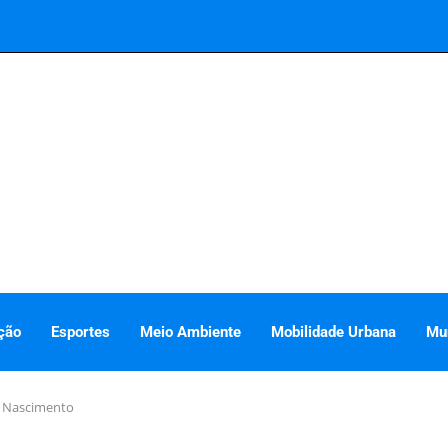
ção
Esportes
Meio Ambiente
Mobilidade Urbana
Mu
s Nascimento