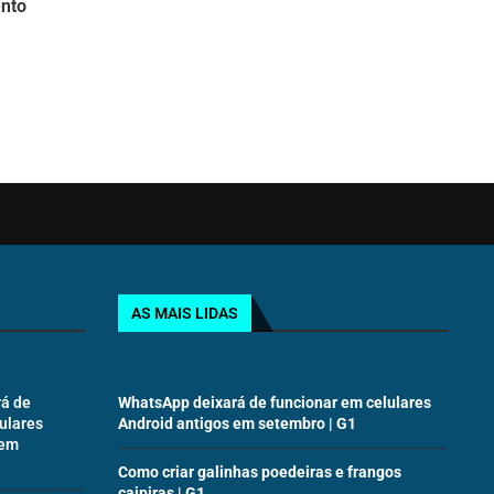
ento
AS MAIS LIDAS
á de
WhatsApp deixará de funcionar em celulares
ulares
Android antigos em setembro | G1
 em
Como criar galinhas poedeiras e frangos
caipiras | G1