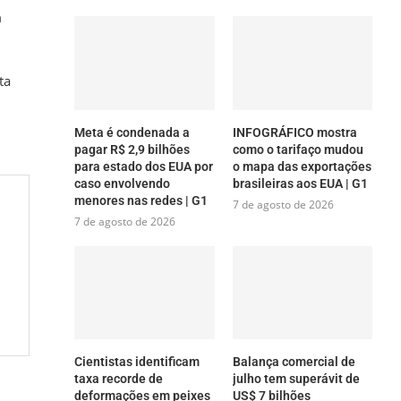
m
ta
Meta é condenada a
INFOGRÁFICO mostra
pagar R$ 2,9 bilhões
como o tarifaço mudou
para estado dos EUA por
o mapa das exportações
caso envolvendo
brasileiras aos EUA | G1
menores nas redes | G1
7 de agosto de 2026
7 de agosto de 2026
Cientistas identificam
Balança comercial de
taxa recorde de
julho tem superávit de
deformações em peixes
US$ 7 bilhões