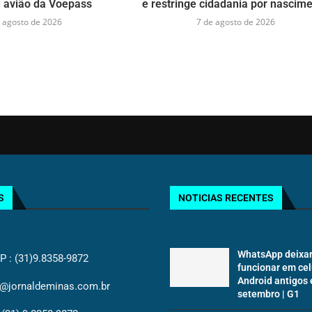
 avião da Voepass
e restringe cidadania por nascim
 agosto de 2026
7 de agosto de 2026
S
NOTICIAS RECENTES
WhatsApp deixar
: (31)9.8358-9872
funcionar em cel
Android antigos
@jornaldeminas.com.br
setembro | G1