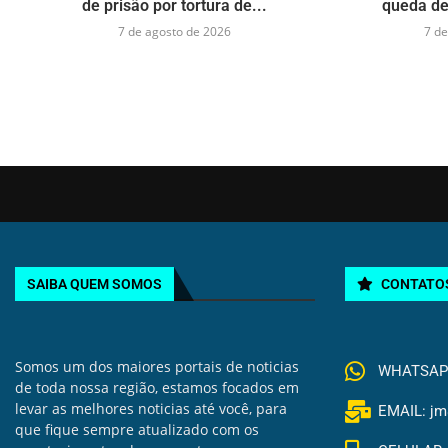
de prisão por tortura de...
queda de
7 de agosto de 2026
7 de
SAIBA QUEM SOMOS
CONTATO
Somos um dos maiores portais de noticias
WHATSAPP 
de toda nossa região, estamos focados em
levar as melhores noticias até você, para
EMAIL: jm
que fique sempre atualizado com os