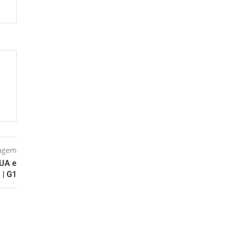
tagem
EUA e
 | G1