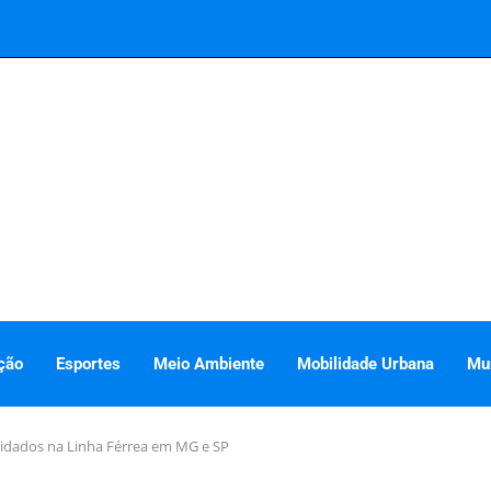
ção
Esportes
Meio Ambiente
Mobilidade Urbana
Mu
uidados na Linha Férrea em MG e SP