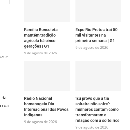
Família Roncoleta
Expo Rio Preto atrai 50
mantém tradição
mil visitantes na
agrícola há cinco
primeira semana | G1
gerações | G1
9 de agosto de 2026
9 de agosto de 2026
vas e
a da
Rádio Nacional
‘Eu provo que a tia
homenageia Dia
solteira não sofre’:
a rua
Internacional dos Povos
mulheres contam como
Indígenas
transformaram a
relação com a solteirice
9 de agosto de 2026
9 de agosto de 2026