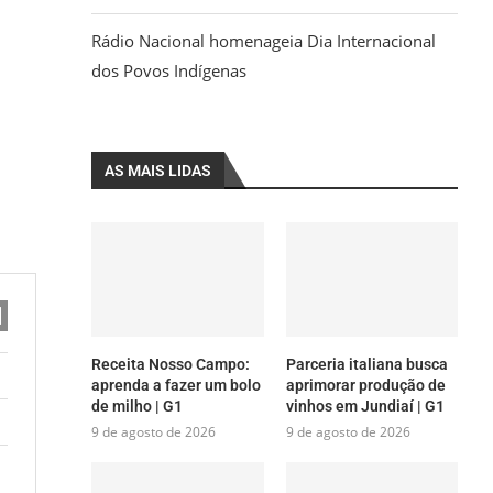
Rádio Nacional homenageia Dia Internacional
dos Povos Indígenas
AS MAIS LIDAS
Receita Nosso Campo:
Parceria italiana busca
aprenda a fazer um bolo
aprimorar produção de
de milho | G1
vinhos em Jundiaí | G1
9 de agosto de 2026
9 de agosto de 2026