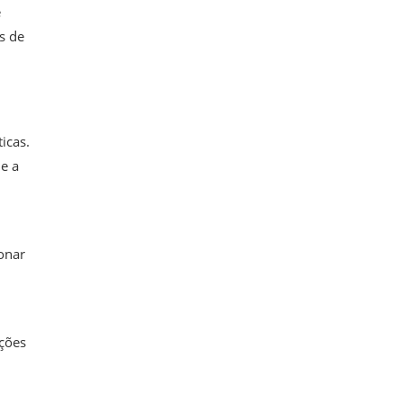
e
s de
icas.
 e a
onar
ações