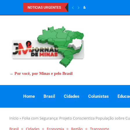
&
NOTICIAS URGENTES
→ Por você, por Minas e pelo Brasil
Home
Brasil
Cidades
Colunistas
Educa
Início
»
Folia com Segurança: Projeto Conscientiza População sobre C
Brasil
Cidades
Economia
Região
Transporte