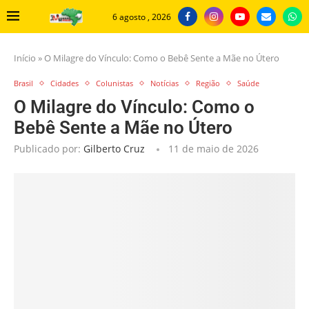
6 agosto , 2026
Início
»
O Milagre do Vínculo: Como o Bebê Sente a Mãe no Útero
Brasil
Cidades
Colunistas
Notícias
Região
Saúde
O Milagre do Vínculo: Como o
Bebê Sente a Mãe no Útero
Publicado por:
Gilberto Cruz
11 de maio de 2026