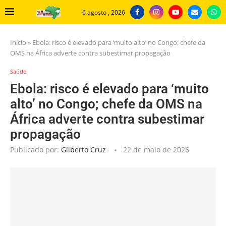
6 agosto , 2026
Início
»
Ebola: risco é elevado para ‘muito alto’ no Congo; chefe da
OMS na África adverte contra subestimar propagação
Saúde
Ebola: risco é elevado para ‘muito
alto’ no Congo; chefe da OMS na
África adverte contra subestimar
propagação
Publicado por:
Gilberto Cruz
22 de maio de 2026