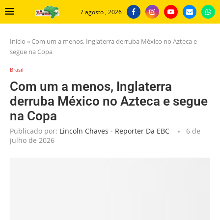
7 agosto , 2026
Início
»
Com um a menos, Inglaterra derruba México no Azteca e
segue na Copa
Brasil
Com um a menos, Inglaterra
derruba México no Azteca e segue
na Copa
Publicado por:
Lincoln Chaves - Reporter Da EBC
6 de
julho de 2026