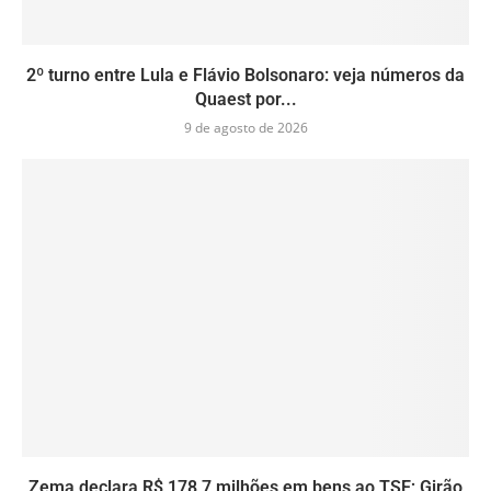
2º turno entre Lula e Flávio Bolsonaro: veja números da
Quaest por...
9 de agosto de 2026
Zema declara R$ 178,7 milhões em bens ao TSE; Girão