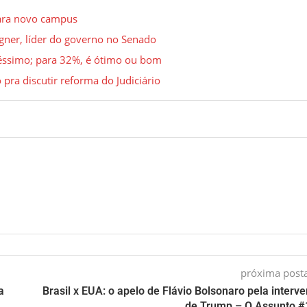
ara novo campus
gner, líder do governo no Senado
éssimo; para 32%, é ótimo ou bom
 pra discutir reforma do Judiciário
próxima pos
a
Brasil x EUA: o apelo de Flávio Bolsonaro pela interv
de Trump – O Assunto 