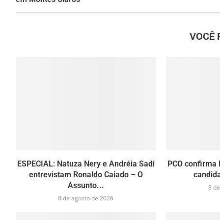
VOCÊ 
ESPECIAL: Natuza Nery e Andréia Sadi
PCO confirma 
entrevistam Ronaldo Caiado – O
candida
Assunto...
8 de
8 de agosto de 2026