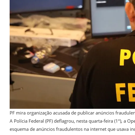
PF mira organização acusada de publicar anúncios fraudule
A Polícia Federal (PF) deflagrou, nesta quarta-feira (1º), a
esquema de anúncios fraudulentos na internet que usava in