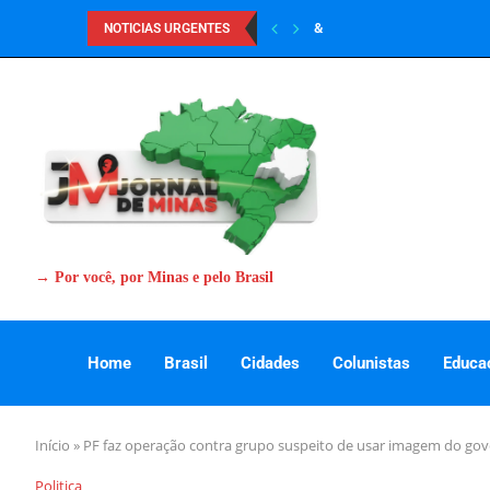
&
NOTICIAS URGENTES
→ Por você, por Minas e pelo Brasil
Home
Brasil
Cidades
Colunistas
Educa
Início
»
PF faz operação contra grupo suspeito de usar imagem do gove
Politica