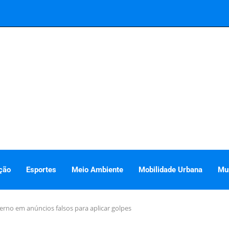
ção
Esportes
Meio Ambiente
Mobilidade Urbana
Mu
rno em anúncios falsos para aplicar golpes