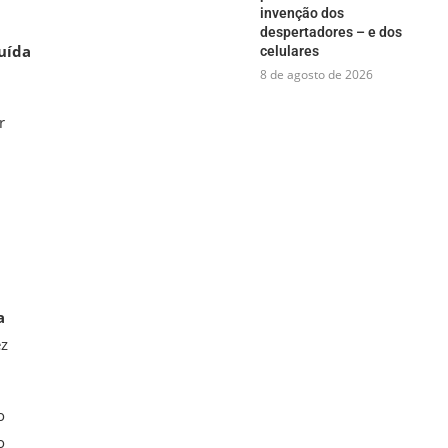
invenção dos
despertadores – e dos
uída
celulares
8 de agosto de 2026
r
a
ez
o
o