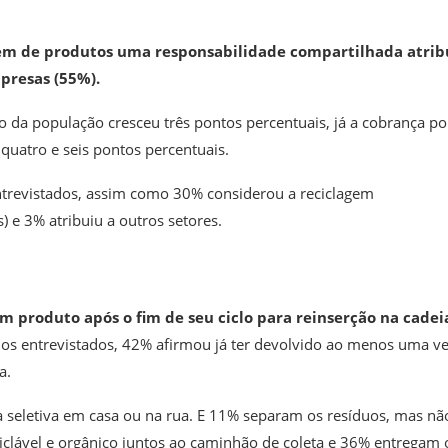
gem de produtos uma responsabilidade compartilhada atrib
presas (55%).
 da população cresceu três pontos percentuais, já a cobrança po
uatro e seis pontos percentuais.
trevistados, assim como 30% considerou a reciclagem
e 3% atribuiu a outros setores.
um produto após o fim de seu ciclo para reinserção na cadei
dos entrevistados, 42% afirmou já ter devolvido ao menos uma v
a.
a seletiva em casa ou na rua. E 11% separam os resíduos, mas nã
iclável e orgânico juntos ao caminhão de coleta e 36% entregam 