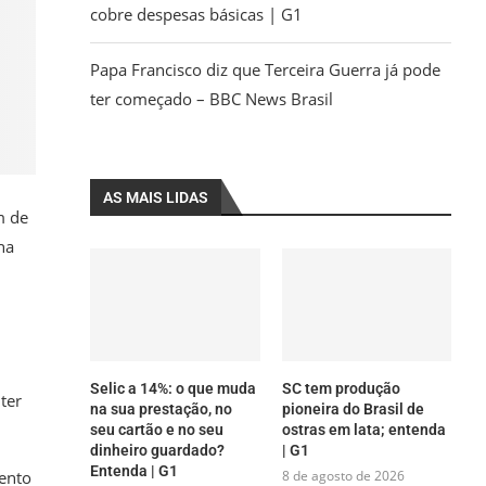
cobre despesas básicas | G1
Papa Francisco diz que Terceira Guerra já pode
ter começado – BBC News Brasil
AS MAIS LIDAS
m de
ha
Selic a 14%: o que muda
SC tem produção
ter
na sua prestação, no
pioneira do Brasil de
seu cartão e no seu
ostras em lata; entenda
dinheiro guardado?
| G1
Entenda | G1
ento
8 de agosto de 2026