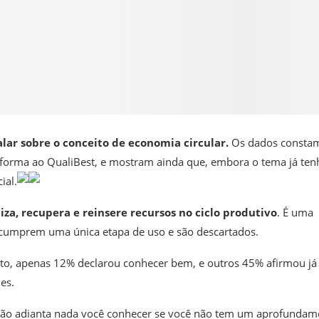
lar sobre o conceito de economia circular.
Os dados consta
orma ao QualiBest, e mostram ainda que, embora o tema já ten
ial.
iza, recupera e reinsere recursos no ciclo produtivo
. É uma
s cumprem uma única etapa de uso e são descartados.
eito, apenas 12% declarou conhecer bem, e outros 45% afirmou já 
es.
e não adianta nada você conhecer se você não tem um aprofundam