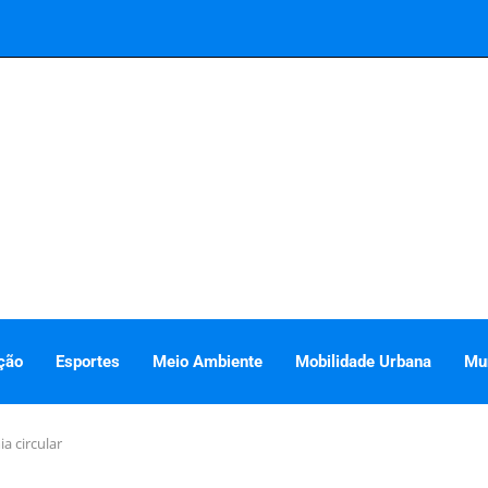
ção
Esportes
Meio Ambiente
Mobilidade Urbana
Mu
a circular