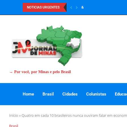
&
NOTICIAS URGENTES
→ Por você, por Minas e pelo Brasil
Home
Brasil
Cidades
Colunistas
Educa
Início
»
Quatro em cada 10 brasileiros nunca ouviram falar em economi
Brasil