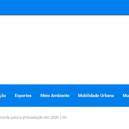
ção
Esportes
Meio Ambiente
Mobilidade Urbana
Mu
ecorde para a arrecadação em 2026 | G1