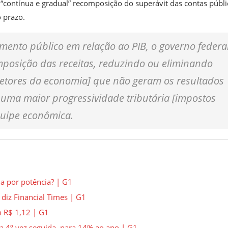
“contínua e gradual” recomposição do superávit das contas públi
o prazo.
amento público em relação ao PIB, o governo federa
posição das receitas, reduzindo ou eliminando
e setores da economia] que não geram os resultados
uma maior progressividade tributária [impostos
quipe econômica.
ia por potência? | G1
 diz Financial Times | G1
m R$ 1,12 | G1
a 4º vez seguida, para 14% ao ano | G1