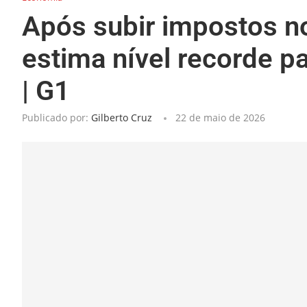
Após subir impostos n
estima nível recorde p
| G1
Publicado por:
Gilberto Cruz
22 de maio de 2026