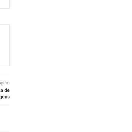
tagem
sa de
gens