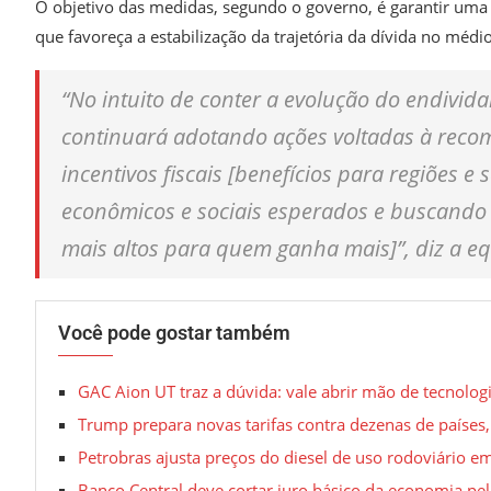
O objetivo das medidas, segundo o governo, é garantir uma 
que favoreça a estabilização da trajetória da dívida no médi
“No intuito de conter a evolução do endivid
continuará adotando ações voltadas à recom
incentivos fiscais [benefícios para regiões 
econômicos e sociais esperados e buscando 
mais altos para quem ganha mais]”, diz a e
Você pode gostar também
GAC Aion UT traz a dúvida: vale abrir mão de tecnolog
Trump prepara novas tarifas contra dezenas de países,
Petrobras ajusta preços do diesel de uso rodoviário e
Banco Central deve cortar juro básico da economia pel