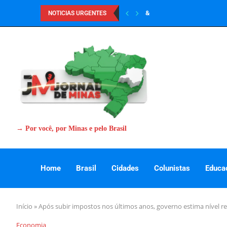
&
NOTICIAS URGENTES
→ Por você, por Minas e pelo Brasil
Home
Brasil
Cidades
Colunistas
Educa
Início
»
Após subir impostos nos últimos anos, governo estima nível r
Economia