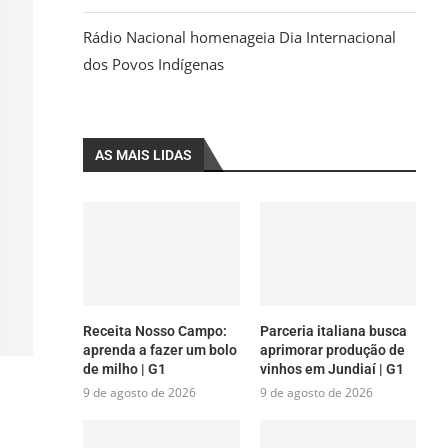
Rádio Nacional homenageia Dia Internacional
dos Povos Indígenas
AS MAIS LIDAS
Receita Nosso Campo:
Parceria italiana busca
aprenda a fazer um bolo
aprimorar produção de
de milho | G1
vinhos em Jundiaí | G1
9 de agosto de 2026
9 de agosto de 2026