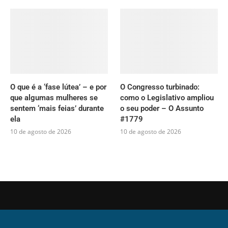
O que é a ‘fase lútea’ – e por
O Congresso turbinado:
que algumas mulheres se
como o Legislativo ampliou
sentem ‘mais feias’ durante
o seu poder – O Assunto
ela
#1779
10 de agosto de 2026
10 de agosto de 2026