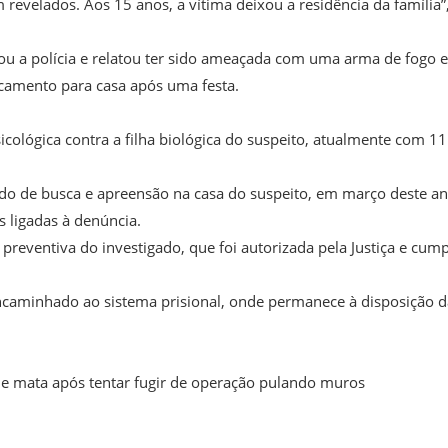
revelados. Aos 15 anos, a vítima deixou a residência da família”
ou a polícia e relatou ter sido ameaçada com uma arma de fogo e
ocamento para casa após uma festa.
cológica contra a filha biológica do suspeito, atualmente com 11
de busca e apreensão na casa do suspeito, em março deste an
s ligadas à denúncia.
 preventiva do investigado, que foi autorizada pela Justiça e cum
encaminhado ao sistema prisional, onde permanece à disposição d
de mata após tentar fugir de operação pulando muros