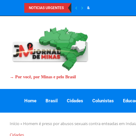
&
NOTICIAS URGENTES
→ Por você, por Minas e pelo Brasil
Home
Brasil
Cidades
Colunistas
Educa
Início
»
Homem é preso por abusos sexuais contra enteadas em Indaiab
Cidades