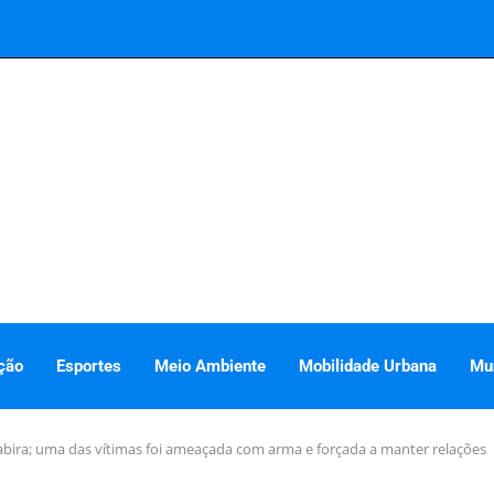
ção
Esportes
Meio Ambiente
Mobilidade Urbana
Mu
ira; uma das vítimas foi ameaçada com arma e forçada a manter relações