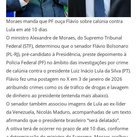
Moraes manda que PF ouça Flávio sobre calúnia contra
Lula em até 10 dias
O ministro Alexandre de Moraes, do Supremo Tribunal
Federal (STF), determinou que o senador Flávio Bolsonaro
(PL-RJ), pré-candidato à Presidência, preste depoimento à
Polícia Federal (PF) no âmbito das investigações por crime
de calúnia contra o presidente Luiz Inácio Lula da Silva (PT).
Flávio fez uma postagem no X em 3 de janeiro de 2026
atribuindo crimes como os de tráfico de drogas e lavagem
de dinheiro ao presidente (entenda mais abaixo).
O senador também associou imagens de Lula ao ex-líder
da Venezuela, Nicolás Maduro, acompanhadas de um texto
afirmando que o presidente brasileiro “será delatado”.
A oitiva terá de ocorrer no prazo de até 10 dias, conforme
a determinação do ministro do Supremo. Moraes acolheu