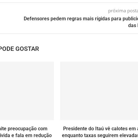
próxima pos
Defensores pedem regras mais rígidas para public
das
PODE GOSTAR
mite preocupação com
Presidente do Itaú vê calotes em 
dívida e fala em redução
enquanto taxas seguirem elevadas 