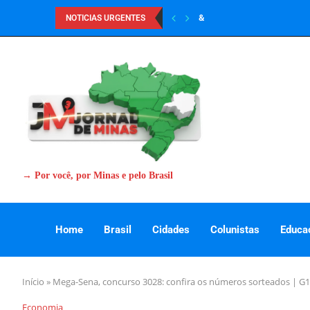
&
NOTICIAS URGENTES
→ Por você, por Minas e pelo Brasil
Home
Brasil
Cidades
Colunistas
Educa
Início
»
Mega-Sena, concurso 3028: confira os números sorteados | G1
Economia