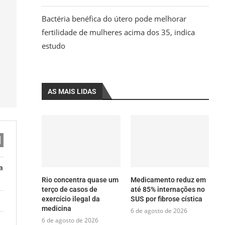
Bactéria benéfica do útero pode melhorar
fertilidade de mulheres acima dos 35, indica
estudo
AS MAIS LIDAS
a
Rio concentra quase um
Medicamento reduz em
terço de casos de
até 85% internações no
exercício ilegal da
SUS por fibrose cística
medicina
6 de agosto de 2026
6 de agosto de 2026