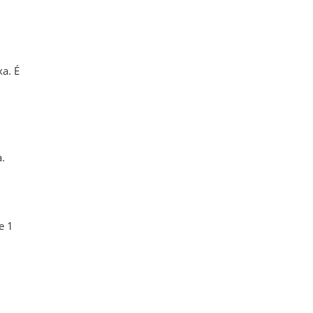
xa. É
.
e 1