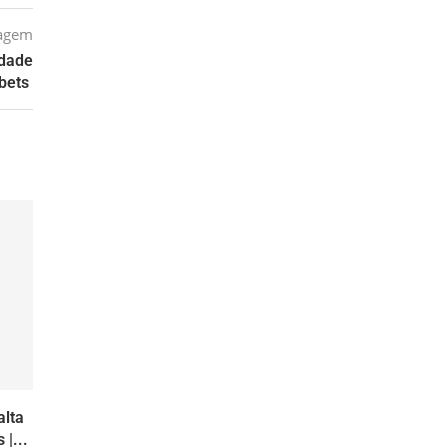
tagem
idade
 bets
alta
|...