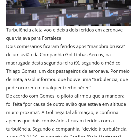
Turbulência afeta voo e deixa dois feridos em aeronave
que viajava para Fortaleza
Dois comissários ficaram feridos após “manobra brusca”
de um avião da Companhia Gol Linhas Aéreas, na
madrugada desta segunda-feira (9), segundo o médico
Thiago Gomes, um dos passageiros da aeronave. Por meio
de nota, a Gol informou que houve uma “turbulência, que
pode ocorrer em qualquer trecho aéreo”.
De acordo com Gomes, o piloto afirmou que a manobra
foi feita “por causa de outro avião que estava em altitude
muito próxima”. A Gol nega tal afirmação, e confirma
apenas que dois comissários ficaram feridos com a
turbulência. Segundo a companhia, “devido à turbulência,
o voo G3 9126, que partiu de Confins [Belo Horizonte]