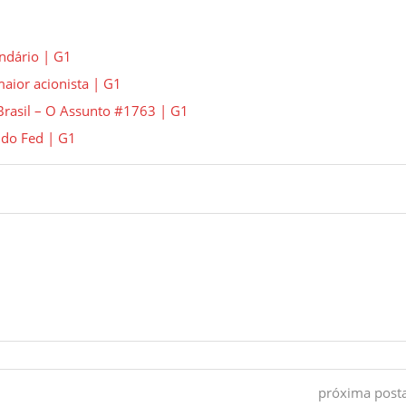
endário | G1
maior acionista | G1
 Brasil – O Assunto #1763 | G1
 do Fed | G1
próxima pos