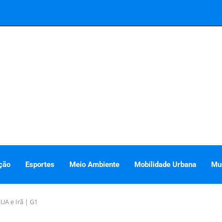
ção
Esportes
Meio Ambiente
Mobilidade Urbana
Mu
UA e Irã | G1