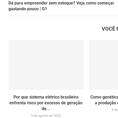
Dá para empreender sem estoque? Veja como começar
gastando pouco | G1
VOCÊ 
Por que sistema elétrico brasileiro
Como genétic
enfrenta risco por excesso de geração
a produção d
de...
9 de
9 de agosto de 2026