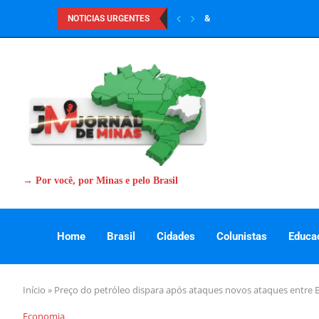
&
NOTICIAS URGENTES
→ Por você, por Minas e pelo Brasil
Home
Brasil
Cidades
Colunistas
Educa
Início
»
Preço do petróleo dispara após ataques novos ataques entre E
Economia