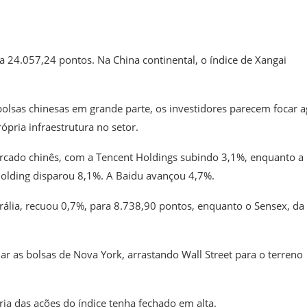
 24.057,24 pontos. Na China continental, o índice de Xangai
olsas chinesas em grande parte, os investidores parecem focar 
pria infraestrutura no setor.
mercado chinês, com a Tencent Holdings subindo 3,1%, enquanto a
Holding disparou 8,1%. A Baidu avançou 4,7%.
ália, recuou 0,7%, para 8.738,90 pontos, enquanto o Sensex, da
nar as bolsas de Nova York, arrastando Wall Street para o terreno
ia das ações do índice tenha fechado em alta.