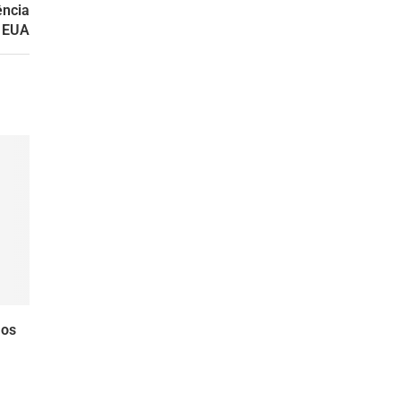
ência
s EUA
 os