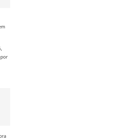
nem
,
 por
ora