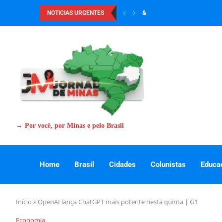
&
NOTICIAS URGENTES
→ Por você, por Minas e pelo Brasil
Home
Brasil
Cidades
Colunistas
Educa
Início
»
OpenAI lança ChatGPT mais potente nesta quinta | G1
Economia