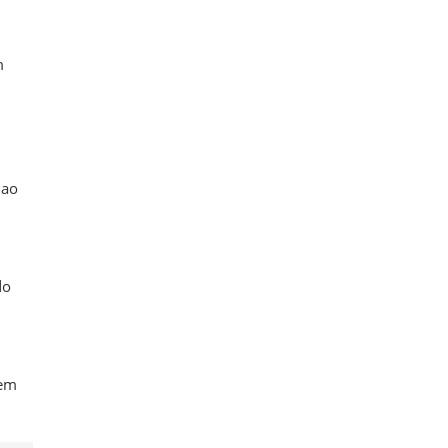
m
 ao
do
 em