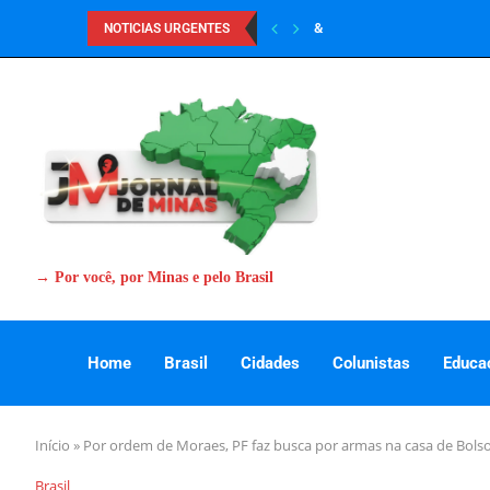
&
NOTICIAS URGENTES
→ Por você, por Minas e pelo Brasil
Home
Brasil
Cidades
Colunistas
Educa
Início
»
Por ordem de Moraes, PF faz busca por armas na casa de Bols
Brasil