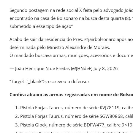
Segundo postagem na rede social X feita pelo advogado João 
encontrado na casa de Bolsonaro na busca desta quarta (8).
submetido a esse tipo de ação”
Acabo de sair da residência do Pres. @jairbolsonaro após
determinada pelo Ministro Alexandre de Moraes.
O mandado buscava armas, munições, acessórios e document
— João Henrique N de Freitas (@JHNdeF) July 8, 2026
” target=”_blank”>, escreveu o defensor.
Confira abaixo as armas registradas em nome de Bolso
Pistola Forjas Taurus, número de série KVJ78119, calib
Pistola Forjas Taurus, número de série SGW80868, cali
Pistola Glock, número de série BDFW477, calibre 9×1