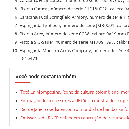
Carabina/Fuzil Caracal, número de série 16C167687, ca
Pistola Caracal, número de série 11C150018, calibre 
Carabina/Fuzil Springfield Armory, número de série 11
Espingarda Typhoon, número de série JMB0001, calibre
Pistola Arex, número de série 0038, calibre 9×19 mm P
Pistola SIG-Sauer, número de série M17091397, calibr
Espingarda Maestro Arms Company, número de série 48
1816471
Você pode gostar também
Totó La Momposina, ícone da cultura colombiana, mor
Formação de professores a distância mostra desempen
Rio de Janeiro sedia encontro mundial de bandas sinfô
Emissoras da RNCP defendem repartição de recursos f