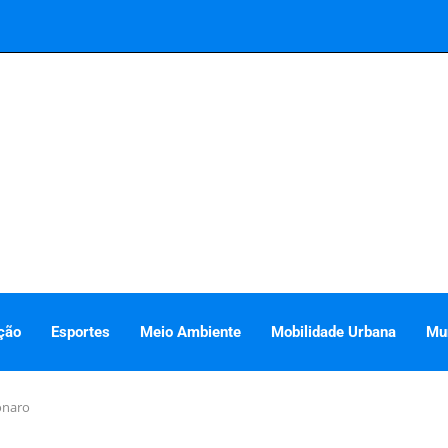
ção
Esportes
Meio Ambiente
Mobilidade Urbana
Mu
onaro