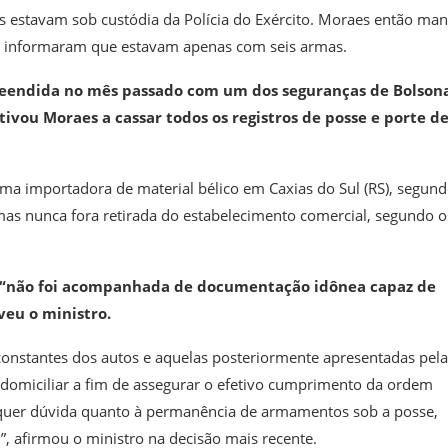
s estavam sob custódia da Polícia do Exército. Moraes então ma
s informaram que estavam apenas com seis armas.
reendida no mês passado com um dos seguranças de Bolsona
tivou Moraes a cassar todos os registros de posse e porte d
ma importadora de material bélico em Caxias do Sul (RS), segun
 mas nunca fora retirada do estabelecimento comercial, segundo o
is “não foi acompanhada de documentação idônea capaz de
veu o ministro.
 constantes dos autos e aquelas posteriormente apresentadas pela
 domiciliar a fim de assegurar o efetivo cumprimento da ordem
ualquer dúvida quanto à permanência de armamentos sob a posse,
 afirmou o ministro na decisão mais recente.