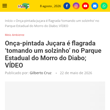
8 agosto , 2026
Início
»
Onça-pintada Juçara é flagrada ‘tomando um solzinho’ no
Parque Estadual do Morro do Diabo; VÍDEO
Meio Ambiente
Onça-pintada Juçara é flagrada
‘tomando um solzinho’ no Parque
Estadual do Morro do Diabo;
VÍDEO
Publicado por:
Gilberto Cruz
22 de maio de 2026