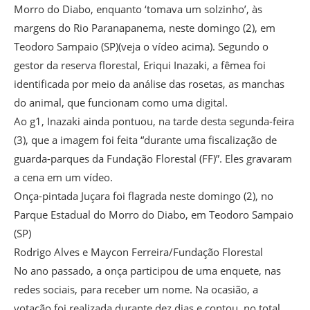
Morro do Diabo, enquanto ‘tomava um solzinho’, às
margens do Rio Paranapanema, neste domingo (2), em
Teodoro Sampaio (SP)(veja o vídeo acima). Segundo o
gestor da reserva florestal, Eriqui Inazaki, a fêmea foi
identificada por meio da análise das rosetas, as manchas
do animal, que funcionam como uma digital.
Ao g1, Inazaki ainda pontuou, na tarde desta segunda-feira
(3), que a imagem foi feita “durante uma fiscalização de
guarda-parques da Fundação Florestal (FF)”. Eles gravaram
a cena em um vídeo.
Onça-pintada Juçara foi flagrada neste domingo (2), no
Parque Estadual do Morro do Diabo, em Teodoro Sampaio
(SP)
Rodrigo Alves e Maycon Ferreira/Fundação Florestal
No ano passado, a onça participou de uma enquete, nas
redes sociais, para receber um nome. Na ocasião, a
votação foi realizada durante dez dias e contou, no total,