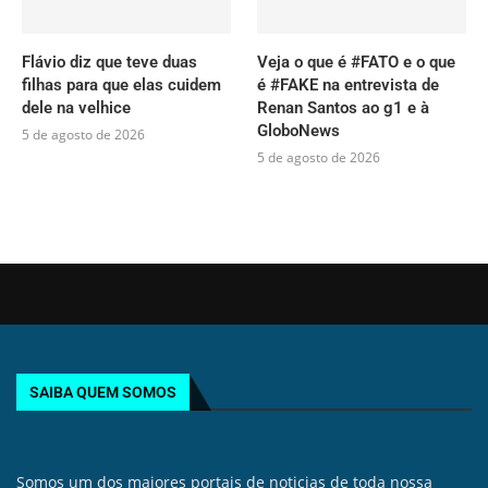
Flávio diz que teve duas
Veja o que é #FATO e o que
filhas para que elas cuidem
é #FAKE na entrevista de
dele na velhice
Renan Santos ao g1 e à
GloboNews
5 de agosto de 2026
5 de agosto de 2026
SAIBA QUEM SOMOS
Somos um dos maiores portais de noticias de toda nossa