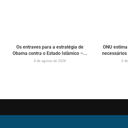
Os entraves para a estratégia de
ONU estima 
Obama contra o Estado Islâmico –...
necessários 
4 de agosto de 2026
3 de