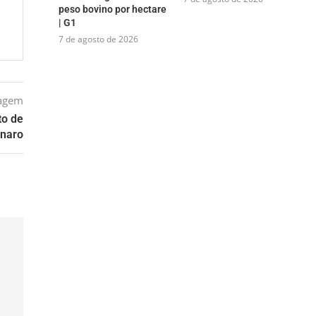
peso bovino por hectare
| G1
7 de agosto de 2026
tagem
to de
onaro