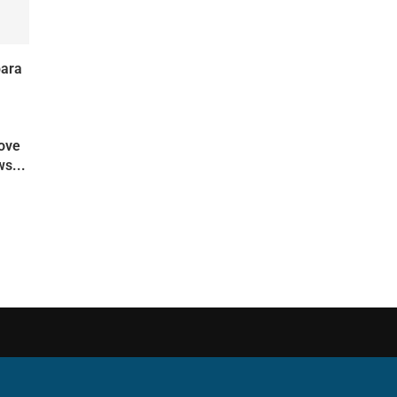
para
move
s...