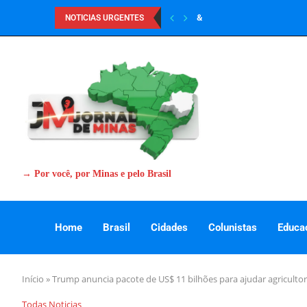
&
NOTICIAS URGENTES
→ Por você, por Minas e pelo Brasil
Home
Brasil
Cidades
Colunistas
Educa
Início
»
Trump anuncia pacote de US$ 11 bilhões para ajudar agricultore
Todas Noticias