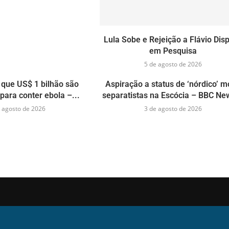
Lula Sobe e Rejeição a Flávio Dis
em Pesquisa
5 de agosto de 2026
que US$ 1 bilhão são
Aspiração a status de ‘nórdico’ 
para conter ebola –...
separatistas na Escócia – BBC New
 agosto de 2026
3 de agosto de 2026