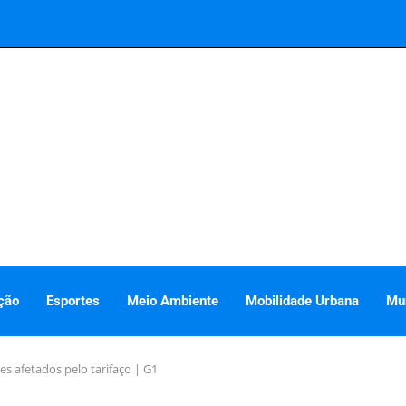
ção
Esportes
Meio Ambiente
Mobilidade Urbana
Mu
s afetados pelo tarifaço | G1